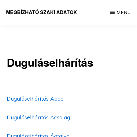
Skip
MEGBÍZHATÓ SZAKI ADATOK
MENU
to
Megbízható
main
adatok
content
Duguláselhárítás
Duguláselhárítás Abda
Duguláselhárítás Acsalag
Duguláselhárítás Ágfalva