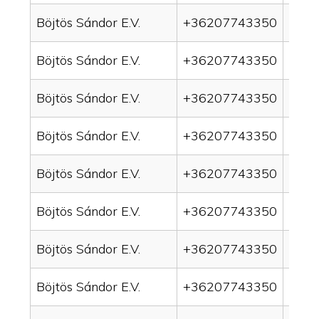
Böjtös Sándor E.V.
+36207743350
drai
Böjtös Sándor E.V.
+36207743350
drai
Böjtös Sándor E.V.
+36207743350
drai
Böjtös Sándor E.V.
+36207743350
drain
Böjtös Sándor E.V.
+36207743350
drai
Böjtös Sándor E.V.
+36207743350
drai
Böjtös Sándor E.V.
+36207743350
drai
Böjtös Sándor E.V.
+36207743350
drai