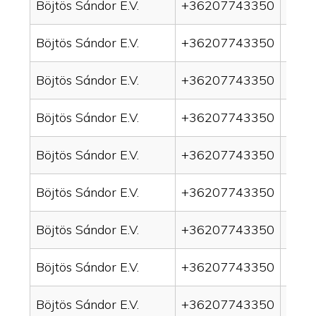
Böjtös Sándor E.V.
+36207743350
drai
Böjtös Sándor E.V.
+36207743350
drain
Böjtös Sándor E.V.
+36207743350
drai
Böjtös Sándor E.V.
+36207743350
drai
Böjtös Sándor E.V.
+36207743350
drain
Böjtös Sándor E.V.
+36207743350
drai
Böjtös Sándor E.V.
+36207743350
drai
Böjtös Sándor E.V.
+36207743350
drain
Böjtös Sándor E.V.
+36207743350
drai