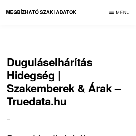
Skip
MEGBÍZHATÓ SZAKI ADATOK
MENU
to
Megbízható
main
adatok
content
Duguláselhárítás
Hidegség |
Szakemberek & Árak –
Truedata.hu