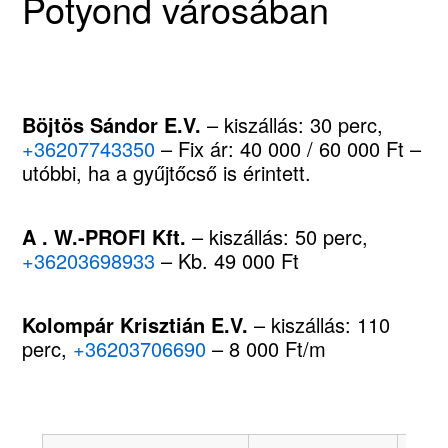
Potyond városában
Böjtös Sándor E.V.
– kiszállás: 30 perc,
+36207743350
– Fix ár: 40 000 / 60 000 Ft –
utóbbi, ha a gyűjtőcső is érintett.
A . W.-PROFI Kft.
– kiszállás: 50 perc,
+36203698933
– Kb. 49 000 Ft
Kolompár Krisztián E.V.
– kiszállás: 110
perc,
+36203706690
– 8 000 Ft/m