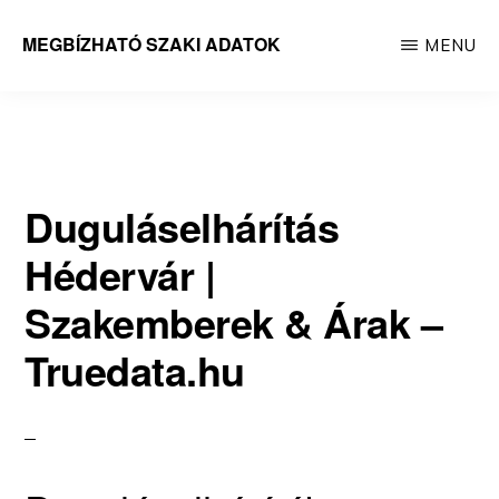
Skip
MEGBÍZHATÓ SZAKI ADATOK
MENU
to
Megbízható
main
adatok
content
Duguláselhárítás
Hédervár |
Szakemberek & Árak –
Truedata.hu