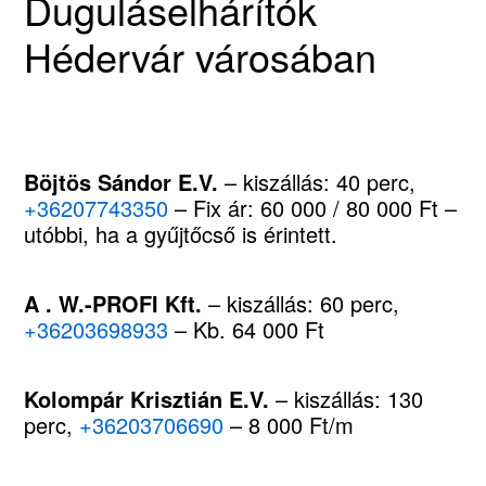
Duguláselhárítók
Hédervár városában
Böjtös Sándor E.V.
– kiszállás: 40 perc,
+36207743350
– Fix ár: 60 000 / 80 000 Ft –
utóbbi, ha a gyűjtőcső is érintett.
A . W.-PROFI Kft.
– kiszállás: 60 perc,
+36203698933
– Kb. 64 000 Ft
Kolompár Krisztián E.V.
– kiszállás: 130
perc,
+36203706690
– 8 000 Ft/m