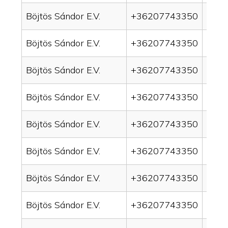
Böjtös Sándor E.V.
+36207743350
drai
Böjtös Sándor E.V.
+36207743350
drai
Böjtös Sándor E.V.
+36207743350
drai
Böjtös Sándor E.V.
+36207743350
drain
Böjtös Sándor E.V.
+36207743350
drai
Böjtös Sándor E.V.
+36207743350
drai
Böjtös Sándor E.V.
+36207743350
drai
Böjtös Sándor E.V.
+36207743350
drai