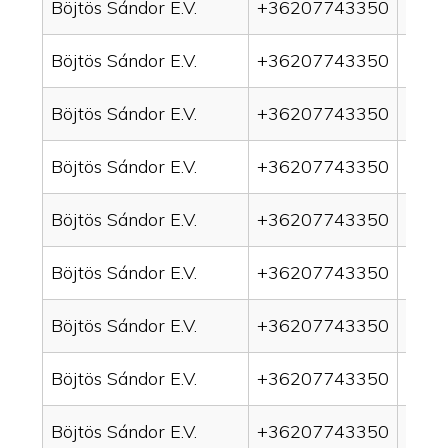
Böjtös Sándor E.V.
+36207743350
drai
Böjtös Sándor E.V.
+36207743350
drain
Böjtös Sándor E.V.
+36207743350
drai
Böjtös Sándor E.V.
+36207743350
drai
Böjtös Sándor E.V.
+36207743350
drain
Böjtös Sándor E.V.
+36207743350
drai
Böjtös Sándor E.V.
+36207743350
drai
Böjtös Sándor E.V.
+36207743350
drain
Böjtös Sándor E.V.
+36207743350
drai