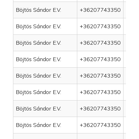
Böjtös Sándor E.V.
+36207743350
drai
Böjtös Sándor E.V.
+36207743350
drai
Böjtös Sándor E.V.
+36207743350
drai
Böjtös Sándor E.V.
+36207743350
drain
Böjtös Sándor E.V.
+36207743350
drai
Böjtös Sándor E.V.
+36207743350
drai
Böjtös Sándor E.V.
+36207743350
drai
Böjtös Sándor E.V.
+36207743350
drai