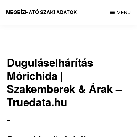
Skip
MEGBÍZHATÓ SZAKI ADATOK
MENU
to
Megbízható
main
adatok
content
Duguláselhárítás
Mórichida |
Szakemberek & Árak –
Truedata.hu