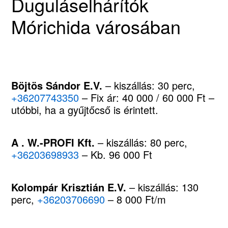
Duguláselhárítók
Mórichida városában
Böjtös Sándor E.V.
– kiszállás: 30 perc,
+36207743350
– Fix ár: 40 000 / 60 000 Ft –
utóbbi, ha a gyűjtőcső is érintett.
A . W.-PROFI Kft.
– kiszállás: 80 perc,
+36203698933
– Kb. 96 000 Ft
Kolompár Krisztián E.V.
– kiszállás: 130
perc,
+36203706690
– 8 000 Ft/m