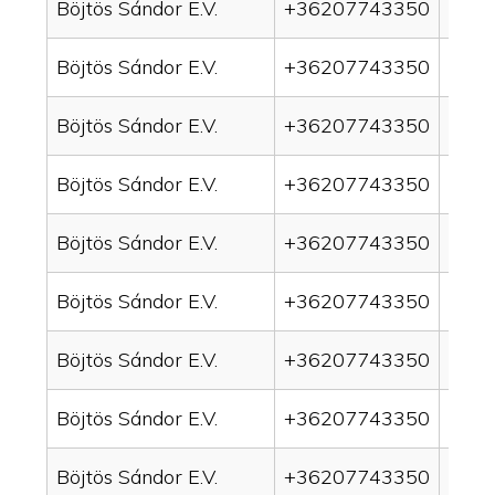
Böjtös Sándor E.V.
+36207743350
drai
Böjtös Sándor E.V.
+36207743350
drain
Böjtös Sándor E.V.
+36207743350
drai
Böjtös Sándor E.V.
+36207743350
drai
Böjtös Sándor E.V.
+36207743350
drain
Böjtös Sándor E.V.
+36207743350
drai
Böjtös Sándor E.V.
+36207743350
drai
Böjtös Sándor E.V.
+36207743350
drain
Böjtös Sándor E.V.
+36207743350
drai