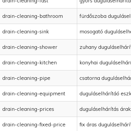
drain-cleaning-fast
gyors duguláselhárítá
drain-cleaning-bathroom
fürdőszoba dugulásel
drain-cleaning-sink
mosogató duguláselhá
drain-cleaning-shower
zuhany duguláselhárí
drain-cleaning-kitchen
konyhai duguláselhár
drain-cleaning-pipe
csatorna duguláselhár
drain-cleaning-equipment
duguláselhárítáó esz
drain-cleaning-prices
duguláselhárítás árak
drain-cleaning-fixed-price
fix áras duguláselhárí