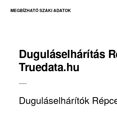
Skip
Skip
MEGBÍZHATÓ SZAKI ADATOK
to
to
Megbízható
primary
main
adatok
navigation
content
Duguláselhárítás R
Truedata.hu
Duguláselhárítók Répc