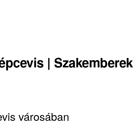
épcevis | Szakemberek
evis városában