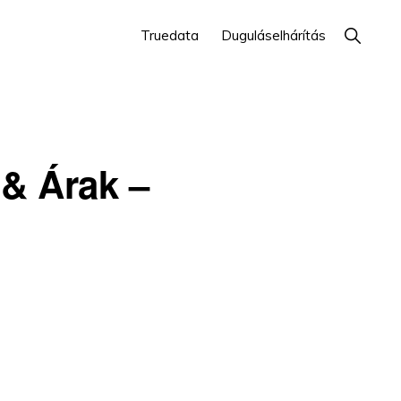
Show
Truedata
Duguláselhárítás
Search
 & Árak –