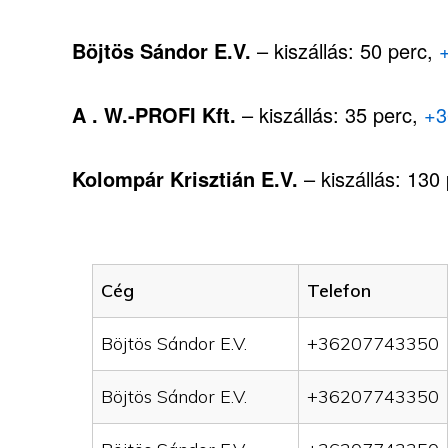
Böjtös Sándor E.V.
– kiszállás: 50 perc,
A . W.-PROFI Kft.
– kiszállás: 35 perc,
+3
Kolompár Krisztián E.V.
– kiszállás: 130
Cég
Telefon
Böjtös Sándor E.V.
+36207743350
Böjtös Sándor E.V.
+36207743350