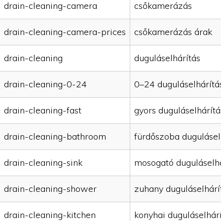
drain-cleaning-camera
csőkamerázás
drain-cleaning-camera-prices
csőkamerázás árak
drain-cleaning
duguláselhárítás
drain-cleaning-0-24
0–24 duguláselhárítá
drain-cleaning-fast
gyors duguláselhárítá
drain-cleaning-bathroom
fürdőszoba dugulásel
drain-cleaning-sink
mosogató duguláselhá
drain-cleaning-shower
zuhany duguláselhárí
drain-cleaning-kitchen
konyhai duguláselhár