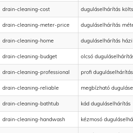
drain-cleaning-cost
duguláselhárítás költ
drain-cleaning-meter-price
duguláselhárítás mét
drain-cleaning-home
duguláselhárítás házi
drain-cleaning-budget
olcsó duguláselhárítá
drain-cleaning-professional
profi duguláselhárítás
drain-cleaning-reliable
megbízható duguláse
drain-cleaning-bathtub
kád duguláselhárítás
drain-cleaning-handwash
kézmosó duguláselhá