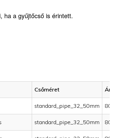
 ha a gyűjtőcső is érintett.
Csőméret
Ár (HUF)
standard_pipe_32_50mm
80000
s
standard_pipe_32_50mm
80000