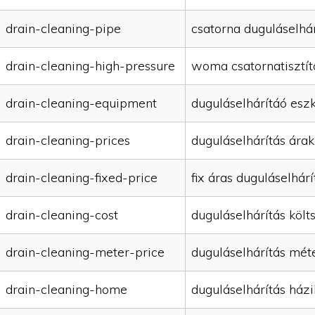
drain-cleaning-pipe
csatorna duguláselhár
drain-cleaning-high-pressure
woma csatornatisztít
drain-cleaning-equipment
duguláselhárítáó esz
drain-cleaning-prices
duguláselhárítás árak
drain-cleaning-fixed-price
fix áras duguláselhárí
drain-cleaning-cost
duguláselhárítás költ
drain-cleaning-meter-price
duguláselhárítás mét
drain-cleaning-home
duguláselhárítás házi