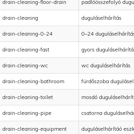
drain-cleaning-floor-drain
padlóösszefolyó dugu
drain-cleaning
duguláselhárítás
drain-cleaning-0-24
0–24 duguláselhárítá
drain-cleaning-fast
gyors duguláselhárítá
drain-cleaning-wc
wc duguláselhárítás
drain-cleaning-bathroom
fürdőszoba dugulásel
drain-cleaning-toilet
mosdó duguláselhárít
drain-cleaning-pipe
csatorna duguláselhár
drain-cleaning-equipment
duguláselhárítáó esz