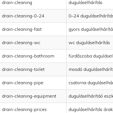
drain-cleaning
duguláselhárítás
drain-cleaning-0-24
0–24 duguláselhárítá
drain-cleaning-fast
gyors duguláselhárítá
drain-cleaning-wc
wc duguláselhárítás
drain-cleaning-bathroom
fürdőszoba dugulásel
drain-cleaning-toilet
mosdó duguláselhárít
drain-cleaning-pipe
csatorna duguláselhár
drain-cleaning-equipment
duguláselhárítáó esz
drain-cleaning-prices
duguláselhárítás árak