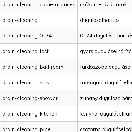
drain-cleaning-camera-prices
csőkamerázás árak
drain-cleaning
duguláselhárítás
drain-cleaning-0-24
0–24 duguláselhárítá
drain-cleaning-fast
gyors duguláselhárítá
drain-cleaning-bathroom
fürdőszoba dugulásel
drain-cleaning-sink
mosogató duguláselhá
drain-cleaning-shower
zuhany duguláselhárí
drain-cleaning-kitchen
konyhai duguláselhár
drain-cleaning-pipe
csatorna duguláselhár