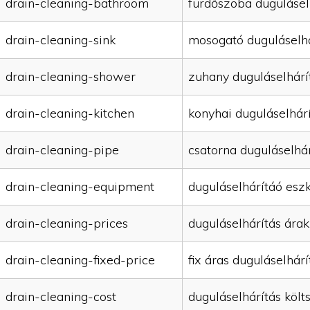
drain-cleaning-bathroom
fürdőszoba dugulásel
drain-cleaning-sink
mosogató duguláselhá
drain-cleaning-shower
zuhany duguláselhárí
drain-cleaning-kitchen
konyhai duguláselhár
drain-cleaning-pipe
csatorna duguláselhár
drain-cleaning-equipment
duguláselhárítáó esz
drain-cleaning-prices
duguláselhárítás árak
drain-cleaning-fixed-price
fix áras duguláselhárí
drain-cleaning-cost
duguláselhárítás költ