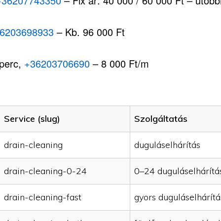
+36207743350
– Fix ár: 40 000 / 60 000 Ft – utóbbi,
6203698933
– Kb. 96 000 Ft
 perc,
+36203706690
– 8 000 Ft/m
Service (slug)
Szolgáltatás
drain-cleaning
duguláselhárítás
drain-cleaning-0-24
0–24 duguláselhárítá
drain-cleaning-fast
gyors duguláselhárítá