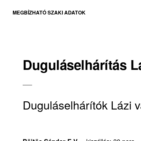
Skip
Skip
MEGBÍZHATÓ SZAKI ADATOK
to
to
Megbízható
primary
main
adatok
navigation
content
Duguláselhárítás L
Duguláselhárítók Lázi 