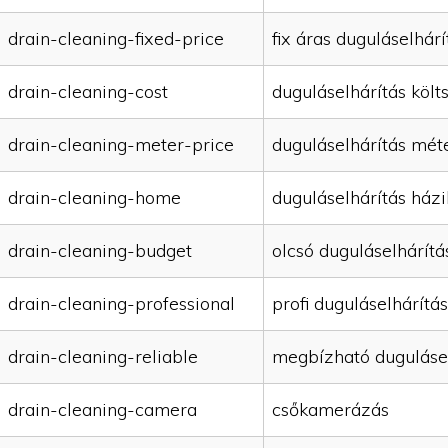
drain-cleaning-fixed-price
fix áras duguláselhárí
drain-cleaning-cost
duguláselhárítás költ
drain-cleaning-meter-price
duguláselhárítás mét
drain-cleaning-home
duguláselhárítás házi
drain-cleaning-budget
olcsó duguláselhárítá
drain-cleaning-professional
profi duguláselhárítás
drain-cleaning-reliable
megbízható duguláse
drain-cleaning-camera
csőkamerázás