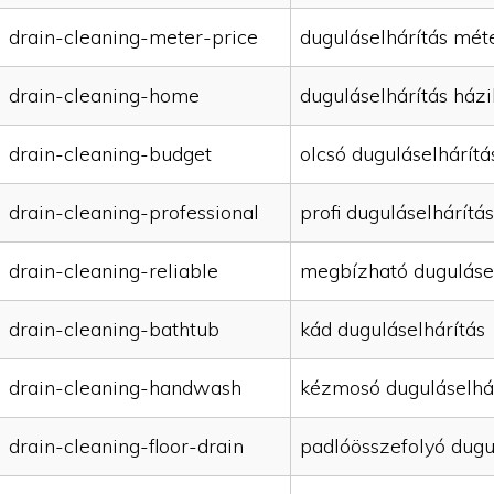
drain-cleaning-meter-price
duguláselhárítás mét
drain-cleaning-home
duguláselhárítás házi
drain-cleaning-budget
olcsó duguláselhárítá
drain-cleaning-professional
profi duguláselhárítás
drain-cleaning-reliable
megbízható duguláse
drain-cleaning-bathtub
kád duguláselhárítás
drain-cleaning-handwash
kézmosó duguláselhá
drain-cleaning-floor-drain
padlóösszefolyó dugu