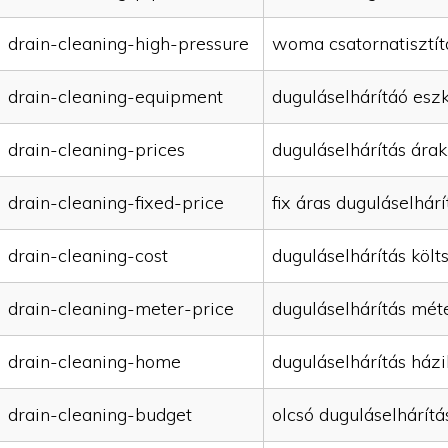
drain-cleaning-high-pressure
woma csatornatisztít
drain-cleaning-equipment
duguláselhárítáó esz
drain-cleaning-prices
duguláselhárítás árak
drain-cleaning-fixed-price
fix áras duguláselhárí
drain-cleaning-cost
duguláselhárítás költ
drain-cleaning-meter-price
duguláselhárítás mét
drain-cleaning-home
duguláselhárítás házi
drain-cleaning-budget
olcsó duguláselhárítá