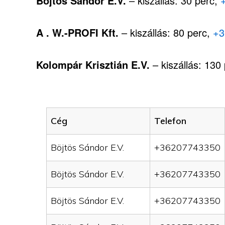
Böjtös Sándor E.V.
– kiszállás: 30 perc,
A . W.-PROFI Kft.
– kiszállás: 80 perc,
+3
Kolompár Krisztián E.V.
– kiszállás: 130
Cég
Telefon
Böjtös Sándor E.V.
+36207743350
Böjtös Sándor E.V.
+36207743350
Böjtös Sándor E.V.
+36207743350