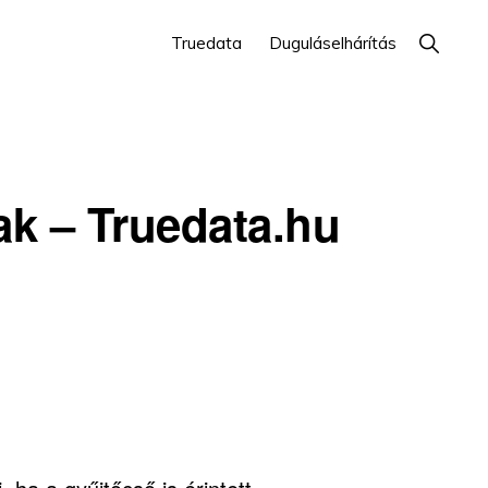
Show
Truedata
Duguláselhárítás
Search
ak – Truedata.hu