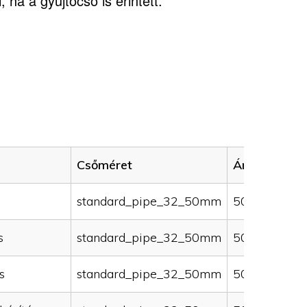
 ha a gyűjtőcső is érintett.
Csőméret
Ár (HUF)
standard_pipe_32_50mm
50000
s
standard_pipe_32_50mm
50000
s
standard_pipe_32_50mm
50000