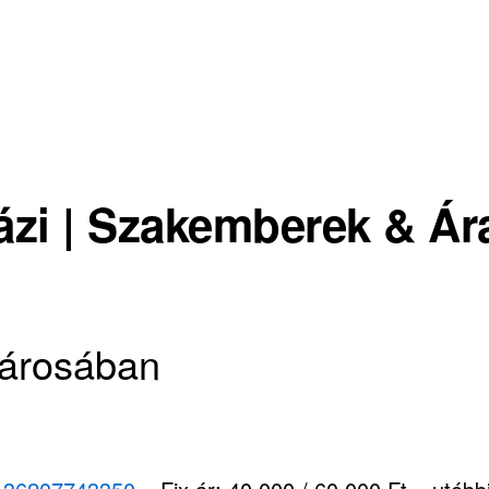
ázi | Szakemberek & Ár
városában