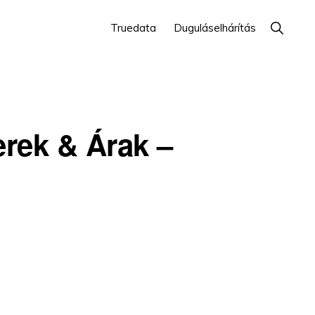
Show
Truedata
Duguláselhárítás
Search
rek & Árak –