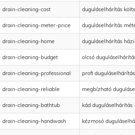
drain-cleaning-cost
duguláselhárítás költ
drain-cleaning-meter-price
duguláselhárítás mét
drain-cleaning-home
duguláselhárítás házi
drain-cleaning-budget
olcsó duguláselhárítá
drain-cleaning-professional
profi duguláselhárítás
drain-cleaning-reliable
megbízható duguláse
drain-cleaning-bathtub
kád duguláselhárítás
drain-cleaning-handwash
kézmosó duguláselhá