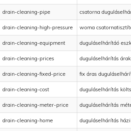
drain-cleaning-pipe
csatorna duguláselhár
drain-cleaning-high-pressure
woma csatornatisztít
drain-cleaning-equipment
duguláselhárítáó esz
drain-cleaning-prices
duguláselhárítás árak
drain-cleaning-fixed-price
fix áras duguláselhárí
drain-cleaning-cost
duguláselhárítás költ
drain-cleaning-meter-price
duguláselhárítás mét
drain-cleaning-home
duguláselhárítás házi