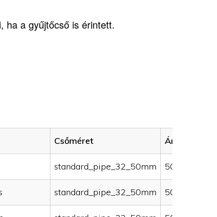
 ha a gyűjtőcső is érintett.
Csőméret
Ár (HUF)
standard_pipe_32_50mm
50000
s
standard_pipe_32_50mm
50000