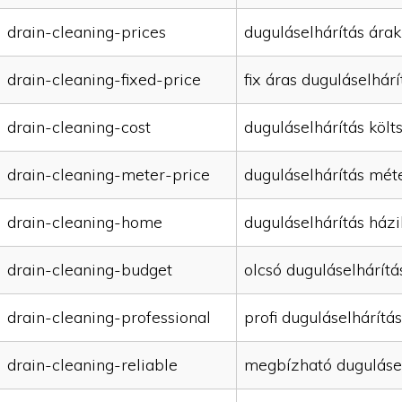
drain-cleaning-prices
duguláselhárítás árak
drain-cleaning-fixed-price
fix áras duguláselhárí
drain-cleaning-cost
duguláselhárítás költ
drain-cleaning-meter-price
duguláselhárítás mét
drain-cleaning-home
duguláselhárítás házi
drain-cleaning-budget
olcsó duguláselhárítá
drain-cleaning-professional
profi duguláselhárítás
drain-cleaning-reliable
megbízható duguláse