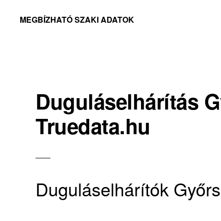
Skip
Skip
MEGBÍZHATÓ SZAKI ADATOK
to
to
Megbízható
primary
main
adatok
navigation
content
Duguláselhárítás 
Truedata.hu
Duguláselhárítók Győr