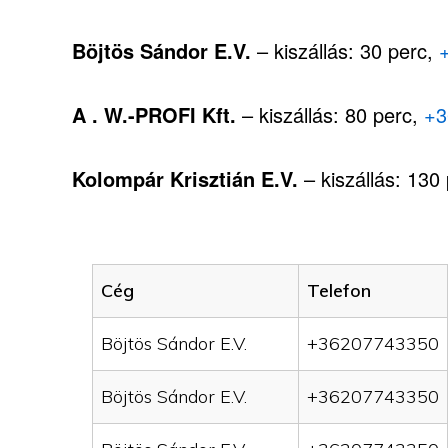
Böjtös Sándor E.V.
– kiszállás: 30 perc,
A . W.-PROFI Kft.
– kiszállás: 80 perc,
+3
Kolompár Krisztián E.V.
– kiszállás: 130
Cég
Telefon
Böjtös Sándor E.V.
+36207743350
Böjtös Sándor E.V.
+36207743350