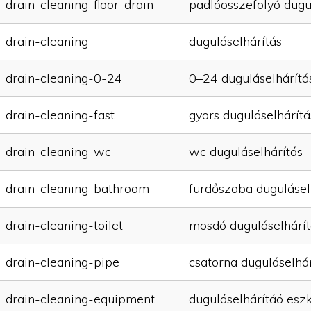
drain-cleaning-floor-drain
padlóösszefolyó dugu
drain-cleaning
duguláselhárítás
drain-cleaning-0-24
0–24 duguláselhárítá
drain-cleaning-fast
gyors duguláselhárítá
drain-cleaning-wc
wc duguláselhárítás
drain-cleaning-bathroom
fürdőszoba dugulásel
drain-cleaning-toilet
mosdó duguláselhárít
drain-cleaning-pipe
csatorna duguláselhár
drain-cleaning-equipment
duguláselhárítáó esz