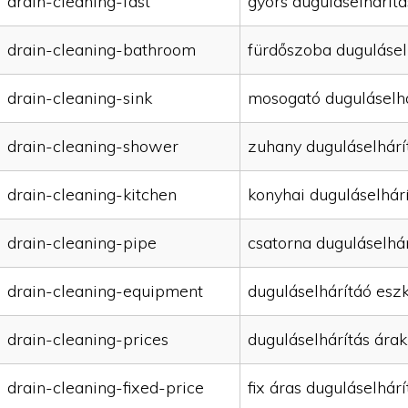
drain-cleaning-fast
gyors duguláselhárítá
drain-cleaning-bathroom
fürdőszoba dugulásel
drain-cleaning-sink
mosogató duguláselhá
drain-cleaning-shower
zuhany duguláselhárí
drain-cleaning-kitchen
konyhai duguláselhár
drain-cleaning-pipe
csatorna duguláselhár
drain-cleaning-equipment
duguláselhárítáó esz
drain-cleaning-prices
duguláselhárítás árak
drain-cleaning-fixed-price
fix áras duguláselhárí