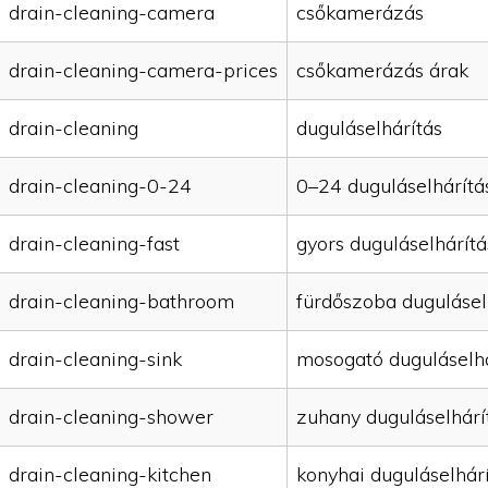
drain-cleaning-camera
csőkamerázás
drain-cleaning-camera-prices
csőkamerázás árak
drain-cleaning
duguláselhárítás
drain-cleaning-0-24
0–24 duguláselhárítá
drain-cleaning-fast
gyors duguláselhárítá
drain-cleaning-bathroom
fürdőszoba dugulásel
drain-cleaning-sink
mosogató duguláselhá
drain-cleaning-shower
zuhany duguláselhárí
drain-cleaning-kitchen
konyhai duguláselhár