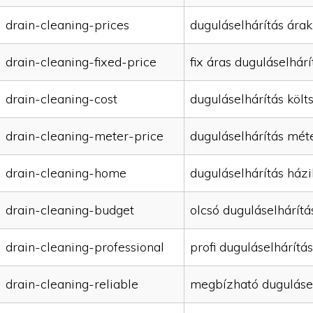
drain-cleaning-prices
duguláselhárítás árak
drain-cleaning-fixed-price
fix áras duguláselhárí
drain-cleaning-cost
duguláselhárítás költ
drain-cleaning-meter-price
duguláselhárítás mét
drain-cleaning-home
duguláselhárítás házi
drain-cleaning-budget
olcsó duguláselhárítá
drain-cleaning-professional
profi duguláselhárítás
drain-cleaning-reliable
megbízható duguláse