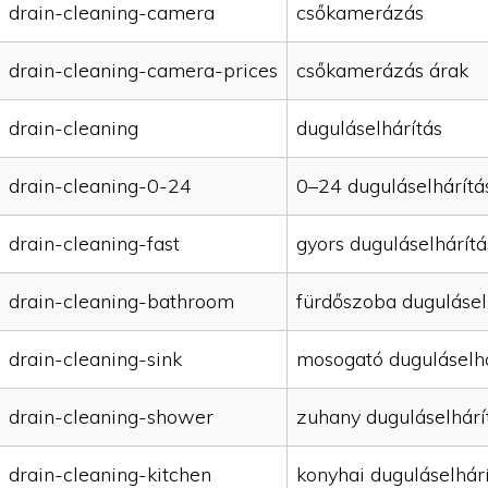
drain-cleaning-camera
csőkamerázás
drain-cleaning-camera-prices
csőkamerázás árak
drain-cleaning
duguláselhárítás
drain-cleaning-0-24
0–24 duguláselhárítá
drain-cleaning-fast
gyors duguláselhárítá
drain-cleaning-bathroom
fürdőszoba dugulásel
drain-cleaning-sink
mosogató duguláselhá
drain-cleaning-shower
zuhany duguláselhárí
drain-cleaning-kitchen
konyhai duguláselhár