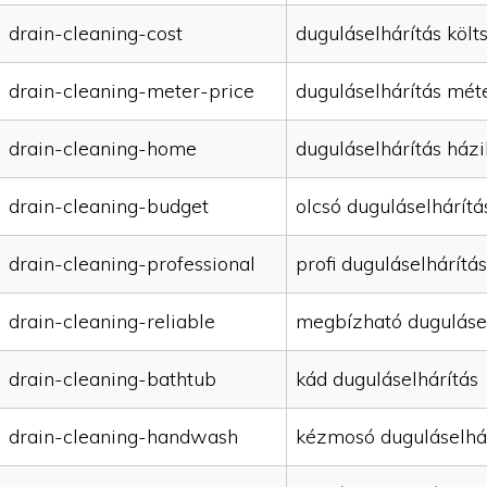
drain-cleaning-cost
duguláselhárítás költ
drain-cleaning-meter-price
duguláselhárítás mét
drain-cleaning-home
duguláselhárítás házi
drain-cleaning-budget
olcsó duguláselhárítá
drain-cleaning-professional
profi duguláselhárítás
drain-cleaning-reliable
megbízható duguláse
drain-cleaning-bathtub
kád duguláselhárítás
drain-cleaning-handwash
kézmosó duguláselhá