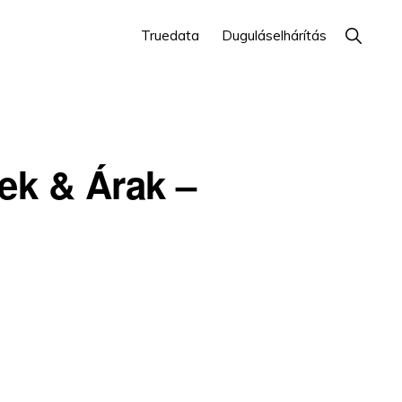
Show
Truedata
Duguláselhárítás
Search
ek & Árak –