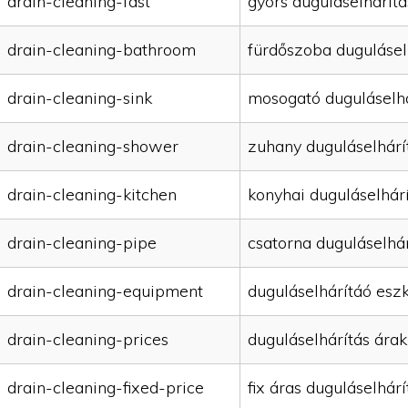
drain-cleaning-fast
gyors duguláselhárítá
drain-cleaning-bathroom
fürdőszoba dugulásel
drain-cleaning-sink
mosogató duguláselhá
drain-cleaning-shower
zuhany duguláselhárí
drain-cleaning-kitchen
konyhai duguláselhár
drain-cleaning-pipe
csatorna duguláselhár
drain-cleaning-equipment
duguláselhárítáó esz
drain-cleaning-prices
duguláselhárítás árak
drain-cleaning-fixed-price
fix áras duguláselhárí