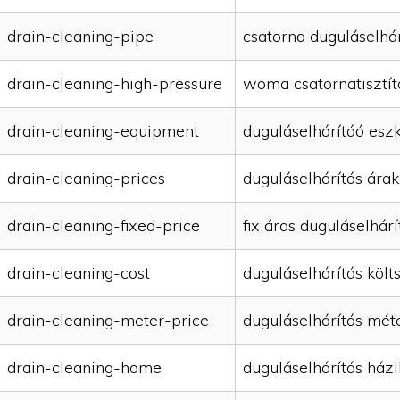
drain-cleaning-pipe
csatorna duguláselhár
drain-cleaning-high-pressure
woma csatornatisztít
drain-cleaning-equipment
duguláselhárítáó esz
drain-cleaning-prices
duguláselhárítás árak
drain-cleaning-fixed-price
fix áras duguláselhárí
drain-cleaning-cost
duguláselhárítás költ
drain-cleaning-meter-price
duguláselhárítás mét
drain-cleaning-home
duguláselhárítás házi