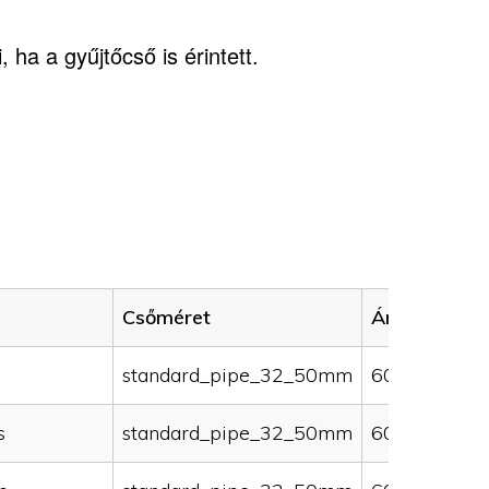
 ha a gyűjtőcső is érintett.
Csőméret
Ár (HUF)
standard_pipe_32_50mm
60000
s
standard_pipe_32_50mm
60000