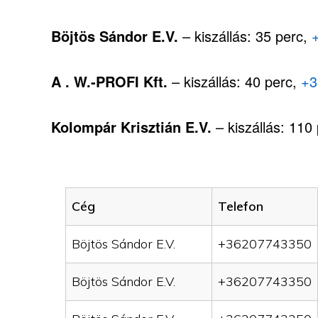
Böjtös Sándor E.V.
– kiszállás: 35 perc,
A . W.-PROFI Kft.
– kiszállás: 40 perc,
+3
Kolompár Krisztián E.V.
– kiszállás: 110
Cég
Telefon
Böjtös Sándor E.V.
+36207743350
Böjtös Sándor E.V.
+36207743350