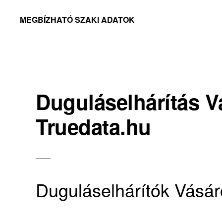
Skip
Skip
MEGBÍZHATÓ SZAKI ADATOK
to
to
Megbízható
primary
main
adatok
navigation
content
Duguláselhárítás V
Truedata.hu
Duguláselhárítók Vásár