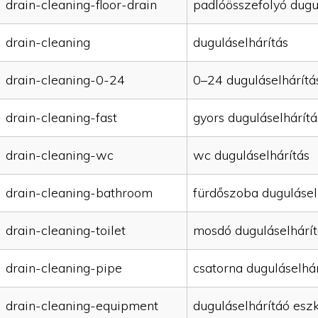
drain-cleaning-floor-drain
padlóösszefolyó dugu
drain-cleaning
duguláselhárítás
drain-cleaning-0-24
0–24 duguláselhárítá
drain-cleaning-fast
gyors duguláselhárítá
drain-cleaning-wc
wc duguláselhárítás
drain-cleaning-bathroom
fürdőszoba dugulásel
drain-cleaning-toilet
mosdó duguláselhárít
drain-cleaning-pipe
csatorna duguláselhár
drain-cleaning-equipment
duguláselhárítáó esz