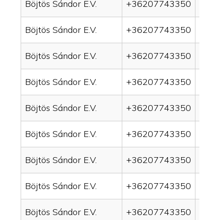
Böjtös Sándor E.V.
+36207743350
drai
Böjtös Sándor E.V.
+36207743350
drain
Böjtös Sándor E.V.
+36207743350
drai
Böjtös Sándor E.V.
+36207743350
drai
Böjtös Sándor E.V.
+36207743350
drain
Böjtös Sándor E.V.
+36207743350
drai
Böjtös Sándor E.V.
+36207743350
drai
Böjtös Sándor E.V.
+36207743350
drain
Böjtös Sándor E.V.
+36207743350
drai