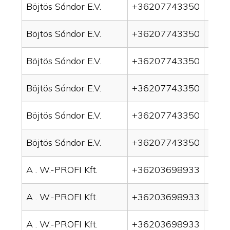
Böjtös Sándor E.V.
+36207743350
drai
Böjtös Sándor E.V.
+36207743350
drai
Böjtös Sándor E.V.
+36207743350
drai
Böjtös Sándor E.V.
+36207743350
drain
Böjtös Sándor E.V.
+36207743350
drai
Böjtös Sándor E.V.
+36207743350
drai
A . W.-PROFI Kft.
+36203698933
drai
A . W.-PROFI Kft.
+36203698933
drai
A . W.-PROFI Kft.
+36203698933
drain