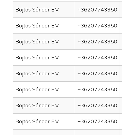
Böjtös Sándor E.V.
+36207743350
drai
Böjtös Sándor E.V.
+36207743350
drai
Böjtös Sándor E.V.
+36207743350
drai
Böjtös Sándor E.V.
+36207743350
drain
Böjtös Sándor E.V.
+36207743350
drai
Böjtös Sándor E.V.
+36207743350
drai
Böjtös Sándor E.V.
+36207743350
drai
Böjtös Sándor E.V.
+36207743350
drai