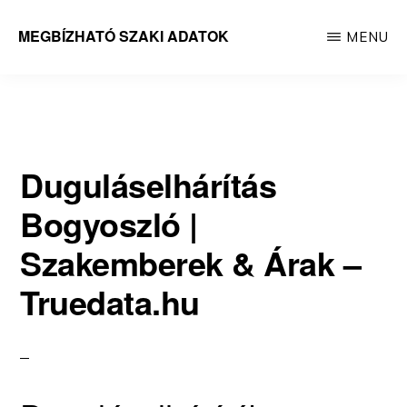
Skip
MEGBÍZHATÓ SZAKI ADATOK
MENU
to
Megbízható
main
adatok
content
Duguláselhárítás
Bogyoszló |
Szakemberek & Árak –
Truedata.hu