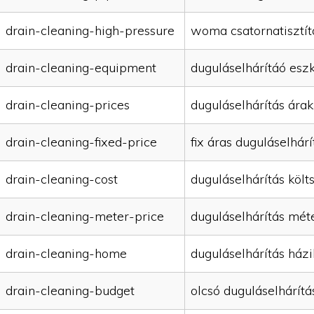
drain-cleaning-high-pressure
woma csatornatisztít
drain-cleaning-equipment
duguláselhárítáó esz
drain-cleaning-prices
duguláselhárítás árak
drain-cleaning-fixed-price
fix áras duguláselhárí
drain-cleaning-cost
duguláselhárítás költ
drain-cleaning-meter-price
duguláselhárítás mét
drain-cleaning-home
duguláselhárítás házi
drain-cleaning-budget
olcsó duguláselhárítá