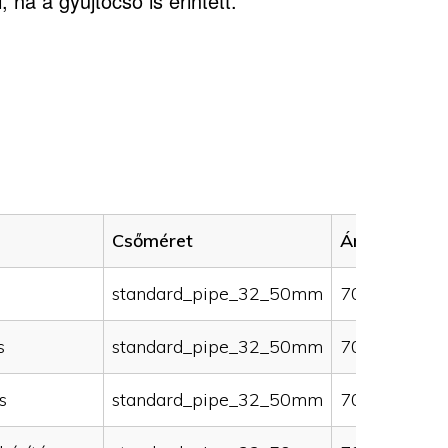
 ha a gyűjtőcső is érintett.
Csőméret
Ár (HUF)
standard_pipe_32_50mm
70000
s
standard_pipe_32_50mm
70000
s
standard_pipe_32_50mm
70000