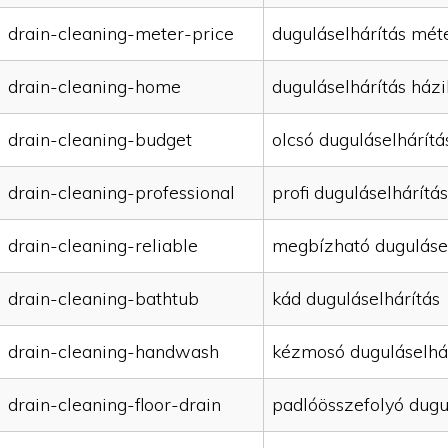
drain-cleaning-meter-price
duguláselhárítás mét
drain-cleaning-home
duguláselhárítás házi
drain-cleaning-budget
olcsó duguláselhárítá
drain-cleaning-professional
profi duguláselhárítás
drain-cleaning-reliable
megbízható duguláse
drain-cleaning-bathtub
kád duguláselhárítás
drain-cleaning-handwash
kézmosó duguláselhá
drain-cleaning-floor-drain
padlóösszefolyó dugu