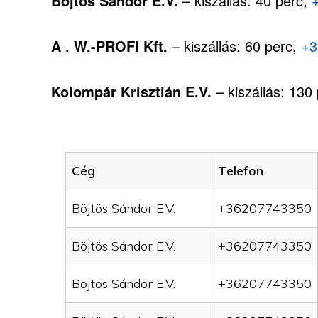
Böjtös Sándor E.V.
– kiszállás: 40 perc,
A . W.-PROFI Kft.
– kiszállás: 60 perc,
+3
Kolompár Krisztián E.V.
– kiszállás: 130
Cég
Telefon
Böjtös Sándor E.V.
+36207743350
Böjtös Sándor E.V.
+36207743350
Böjtös Sándor E.V.
+36207743350