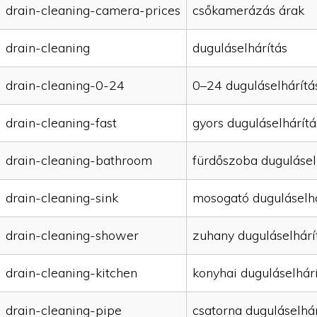
drain-cleaning-camera-prices
csőkamerázás árak
drain-cleaning
duguláselhárítás
drain-cleaning-0-24
0–24 duguláselhárítá
drain-cleaning-fast
gyors duguláselhárítá
drain-cleaning-bathroom
fürdőszoba dugulásel
drain-cleaning-sink
mosogató duguláselhá
drain-cleaning-shower
zuhany duguláselhárí
drain-cleaning-kitchen
konyhai duguláselhár
drain-cleaning-pipe
csatorna duguláselhár