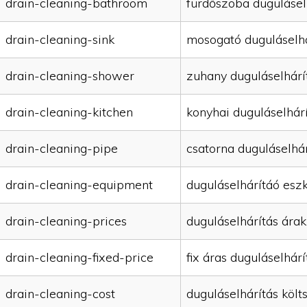
drain-cleaning-bathroom
fürdőszoba dugulásel
drain-cleaning-sink
mosogató duguláselhá
drain-cleaning-shower
zuhany duguláselhárí
drain-cleaning-kitchen
konyhai duguláselhár
drain-cleaning-pipe
csatorna duguláselhár
drain-cleaning-equipment
duguláselhárítáó esz
drain-cleaning-prices
duguláselhárítás árak
drain-cleaning-fixed-price
fix áras duguláselhárí
drain-cleaning-cost
duguláselhárítás költ