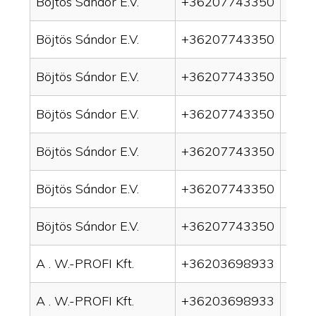
Böjtös Sándor E.V.
+36207743350
drai
Böjtös Sándor E.V.
+36207743350
drai
Böjtös Sándor E.V.
+36207743350
drai
Böjtös Sándor E.V.
+36207743350
drai
Böjtös Sándor E.V.
+36207743350
drain
Böjtös Sándor E.V.
+36207743350
drai
Böjtös Sándor E.V.
+36207743350
drai
A . W.-PROFI Kft.
+36203698933
drai
A . W.-PROFI Kft.
+36203698933
drai