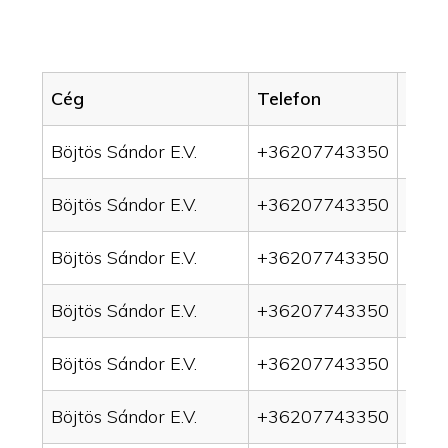
Cég
Telefon
Servi
Böjtös Sándor E.V.
+36207743350
drai
Böjtös Sándor E.V.
+36207743350
drai
Böjtös Sándor E.V.
+36207743350
drain
Böjtös Sándor E.V.
+36207743350
drai
Böjtös Sándor E.V.
+36207743350
drai
Böjtös Sándor E.V.
+36207743350
drai