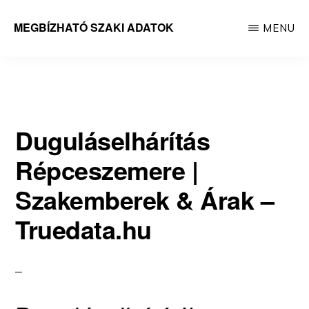
Skip
MEGBÍZHATÓ SZAKI ADATOK
MENU
to
Megbízható
main
adatok
content
Duguláselhárítás
Répceszemere |
Szakemberek & Árak –
Truedata.hu