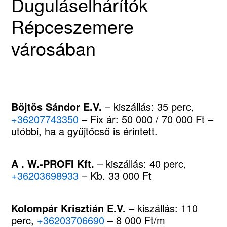
Duguláselhárítók
Répceszemere
városában
Böjtös Sándor E.V.
– kiszállás: 35 perc,
+36207743350
– Fix ár: 50 000 / 70 000 Ft –
utóbbi, ha a gyűjtőcső is érintett.
A . W.-PROFI Kft.
– kiszállás: 40 perc,
+36203698933
– Kb. 33 000 Ft
Kolompár Krisztián E.V.
– kiszállás: 110
perc,
+36203706690
– 8 000 Ft/m