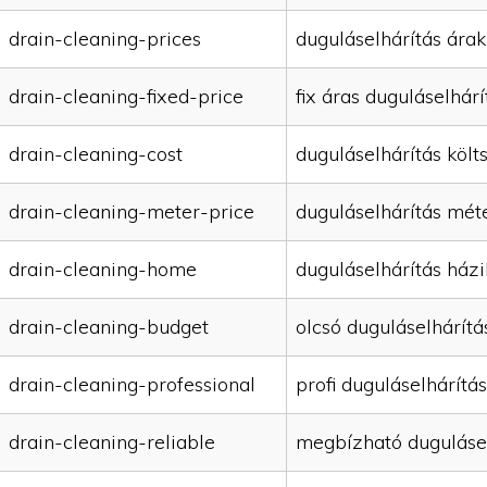
drain-cleaning-prices
duguláselhárítás árak
drain-cleaning-fixed-price
fix áras duguláselhárí
drain-cleaning-cost
duguláselhárítás költ
drain-cleaning-meter-price
duguláselhárítás mét
drain-cleaning-home
duguláselhárítás házi
drain-cleaning-budget
olcsó duguláselhárítá
drain-cleaning-professional
profi duguláselhárítás
drain-cleaning-reliable
megbízható duguláse