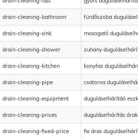
drain-cleaning-fast
gyors duguláselhárítá
drain-cleaning-bathroom
fürdőszoba dugulásel
drain-cleaning-sink
mosogató duguláselhá
drain-cleaning-shower
zuhany duguláselhárí
drain-cleaning-kitchen
konyhai duguláselhár
drain-cleaning-pipe
csatorna duguláselhár
drain-cleaning-equipment
duguláselhárítáó esz
drain-cleaning-prices
duguláselhárítás árak
drain-cleaning-fixed-price
fix áras duguláselhárí