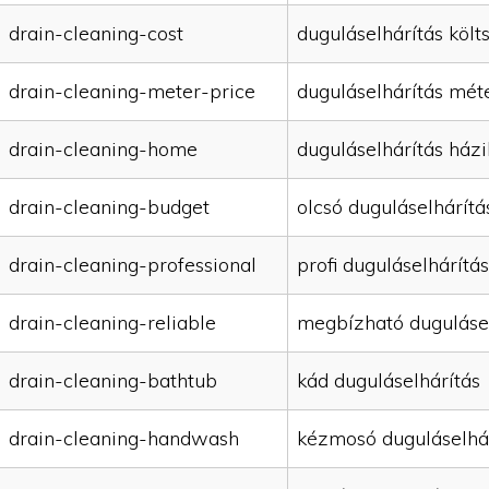
drain-cleaning-cost
duguláselhárítás költ
drain-cleaning-meter-price
duguláselhárítás mét
drain-cleaning-home
duguláselhárítás házi
drain-cleaning-budget
olcsó duguláselhárítá
drain-cleaning-professional
profi duguláselhárítás
drain-cleaning-reliable
megbízható duguláse
drain-cleaning-bathtub
kád duguláselhárítás
drain-cleaning-handwash
kézmosó duguláselhá