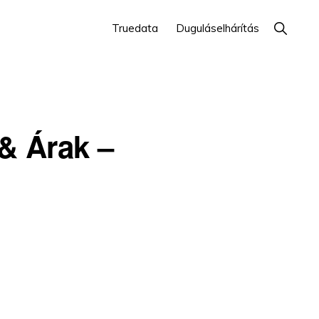
Show
Truedata
Duguláselhárítás
Search
& Árak –