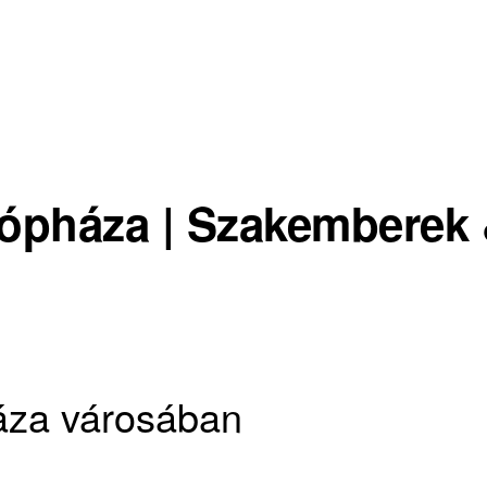
Kópháza | Szakemberek 
áza városában