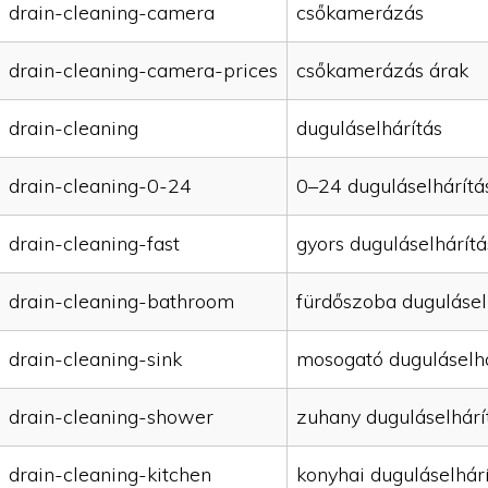
drain-cleaning-camera
csőkamerázás
drain-cleaning-camera-prices
csőkamerázás árak
drain-cleaning
duguláselhárítás
drain-cleaning-0-24
0–24 duguláselhárítá
drain-cleaning-fast
gyors duguláselhárítá
drain-cleaning-bathroom
fürdőszoba dugulásel
drain-cleaning-sink
mosogató duguláselhá
drain-cleaning-shower
zuhany duguláselhárí
drain-cleaning-kitchen
konyhai duguláselhár