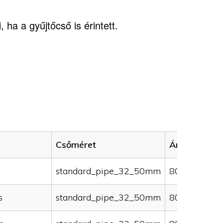
 ha a gyűjtőcső is érintett.
Csőméret
Ár (HUF)
standard_pipe_32_50mm
80000
s
standard_pipe_32_50mm
80000