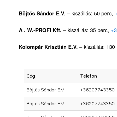
Böjtös Sándor E.V.
– kiszállás: 50 perc,
A . W.-PROFI Kft.
– kiszállás: 35 perc,
+3
Kolompár Krisztián E.V.
– kiszállás: 130
Cég
Telefon
Böjtös Sándor E.V.
+36207743350
Böjtös Sándor E.V.
+36207743350