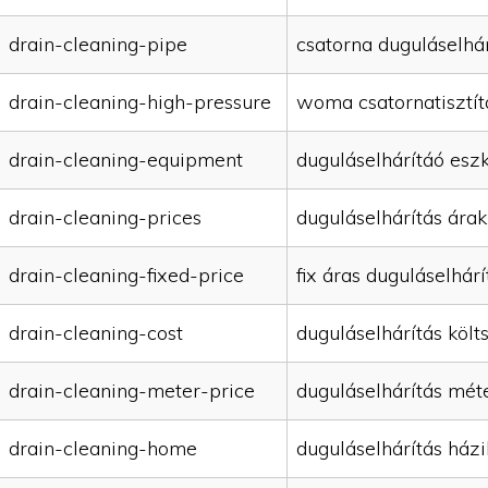
drain-cleaning-pipe
csatorna duguláselhár
drain-cleaning-high-pressure
woma csatornatisztít
drain-cleaning-equipment
duguláselhárítáó esz
drain-cleaning-prices
duguláselhárítás árak
drain-cleaning-fixed-price
fix áras duguláselhárí
drain-cleaning-cost
duguláselhárítás költ
drain-cleaning-meter-price
duguláselhárítás mét
drain-cleaning-home
duguláselhárítás házi