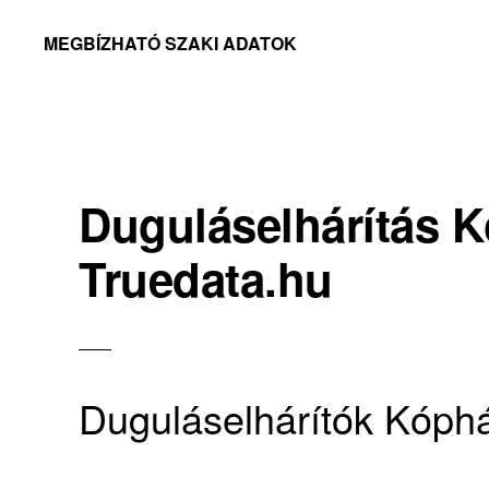
Skip
Skip
MEGBÍZHATÓ SZAKI ADATOK
to
to
Megbízható
primary
main
adatok
navigation
content
Duguláselhárítás 
Truedata.hu
Duguláselhárítók Kóph