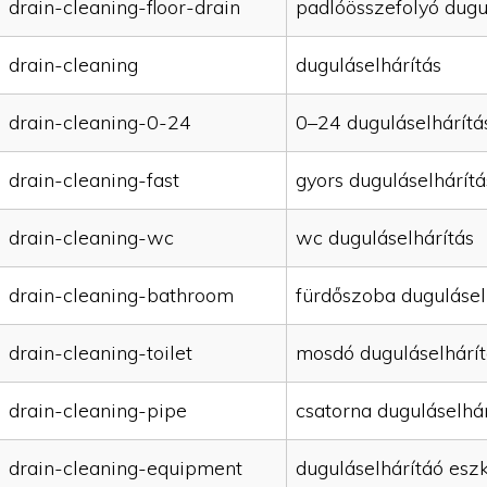
drain-cleaning-floor-drain
padlóösszefolyó dugu
drain-cleaning
duguláselhárítás
drain-cleaning-0-24
0–24 duguláselhárítá
drain-cleaning-fast
gyors duguláselhárítá
drain-cleaning-wc
wc duguláselhárítás
drain-cleaning-bathroom
fürdőszoba dugulásel
drain-cleaning-toilet
mosdó duguláselhárít
drain-cleaning-pipe
csatorna duguláselhár
drain-cleaning-equipment
duguláselhárítáó esz