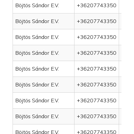
Böjtös Sándor E.V.
+36207743350
drain
Böjtös Sándor E.V.
+36207743350
drai
Böjtös Sándor E.V.
+36207743350
drai
Böjtös Sándor E.V.
+36207743350
drain
Böjtös Sándor E.V.
+36207743350
drai
Böjtös Sándor E.V.
+36207743350
drai
Böjtös Sándor E.V.
+36207743350
drain
Böjtös Sándor E.V.
+36207743350
drai
Böjtös Sándor E.V.
+36207743350
drai