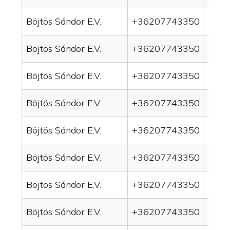
Böjtös Sándor E.V.
+36207743350
drai
Böjtös Sándor E.V.
+36207743350
drai
Böjtös Sándor E.V.
+36207743350
drain
Böjtös Sándor E.V.
+36207743350
drai
Böjtös Sándor E.V.
+36207743350
drai
Böjtös Sándor E.V.
+36207743350
drai
Böjtös Sándor E.V.
+36207743350
drai
Böjtös Sándor E.V.
+36207743350
drai