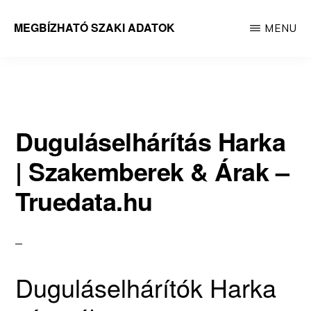
Skip
MEGBÍZHATÓ SZAKI ADATOK
MENU
to
Megbízható
main
adatok
content
Duguláselhárítás Harka
| Szakemberek & Árak –
Truedata.hu
Duguláselhárítók Harka