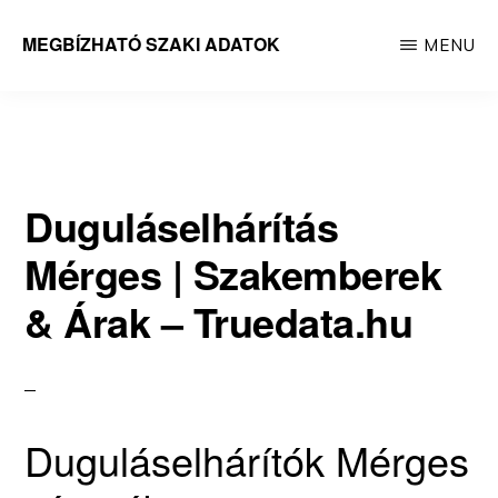
Skip
MEGBÍZHATÓ SZAKI ADATOK
MENU
to
Megbízható
main
adatok
content
Duguláselhárítás
Mérges | Szakemberek
& Árak – Truedata.hu
Duguláselhárítók Mérges