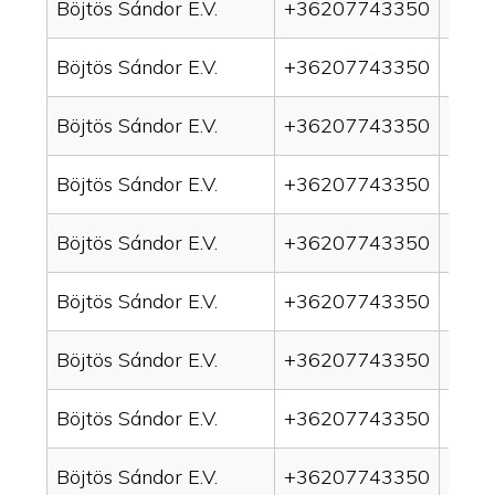
Böjtös Sándor E.V.
+36207743350
drai
Böjtös Sándor E.V.
+36207743350
drain
Böjtös Sándor E.V.
+36207743350
drai
Böjtös Sándor E.V.
+36207743350
drai
Böjtös Sándor E.V.
+36207743350
drain
Böjtös Sándor E.V.
+36207743350
drai
Böjtös Sándor E.V.
+36207743350
drai
Böjtös Sándor E.V.
+36207743350
drain
Böjtös Sándor E.V.
+36207743350
drai