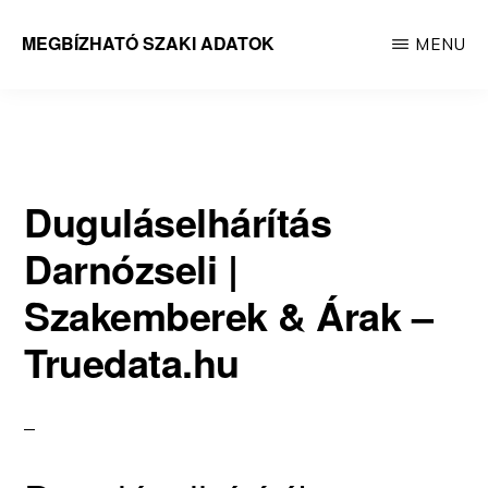
Skip
MEGBÍZHATÓ SZAKI ADATOK
MENU
to
Megbízható
main
adatok
content
Duguláselhárítás
Darnózseli |
Szakemberek & Árak –
Truedata.hu