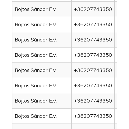
Böjtös Sándor E.V.
+36207743350
drai
Böjtös Sándor E.V.
+36207743350
drai
Böjtös Sándor E.V.
+36207743350
drai
Böjtös Sándor E.V.
+36207743350
drain
Böjtös Sándor E.V.
+36207743350
drai
Böjtös Sándor E.V.
+36207743350
drai
Böjtös Sándor E.V.
+36207743350
drai
Böjtös Sándor E.V.
+36207743350
drai