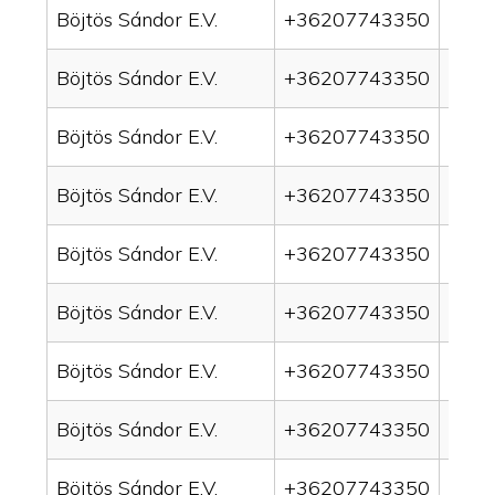
Böjtös Sándor E.V.
+36207743350
drain
Böjtös Sándor E.V.
+36207743350
drai
Böjtös Sándor E.V.
+36207743350
drai
Böjtös Sándor E.V.
+36207743350
drain
Böjtös Sándor E.V.
+36207743350
drai
Böjtös Sándor E.V.
+36207743350
drai
Böjtös Sándor E.V.
+36207743350
drain
Böjtös Sándor E.V.
+36207743350
drai
Böjtös Sándor E.V.
+36207743350
drai