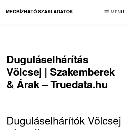
Skip
MEGBÍZHATÓ SZAKI ADATOK
MENU
to
Megbízható
main
adatok
content
Duguláselhárítás
Völcsej | Szakemberek
& Árak – Truedata.hu
Duguláselhárítók Völcsej