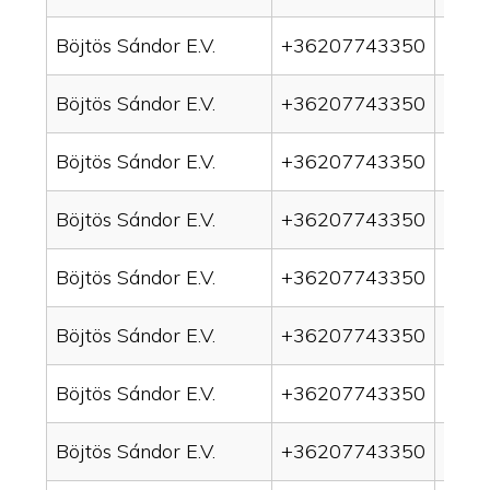
Böjtös Sándor E.V.
+36207743350
drai
Böjtös Sándor E.V.
+36207743350
drai
Böjtös Sándor E.V.
+36207743350
drain
Böjtös Sándor E.V.
+36207743350
drai
Böjtös Sándor E.V.
+36207743350
drai
Böjtös Sándor E.V.
+36207743350
drai
Böjtös Sándor E.V.
+36207743350
drai
Böjtös Sándor E.V.
+36207743350
drai