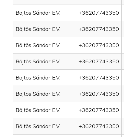
Böjtös Sándor E.V.
+36207743350
drai
Böjtös Sándor E.V.
+36207743350
drai
Böjtös Sándor E.V.
+36207743350
drain
Böjtös Sándor E.V.
+36207743350
drai
Böjtös Sándor E.V.
+36207743350
drai
Böjtös Sándor E.V.
+36207743350
drai
Böjtös Sándor E.V.
+36207743350
drai
Böjtös Sándor E.V.
+36207743350
drai