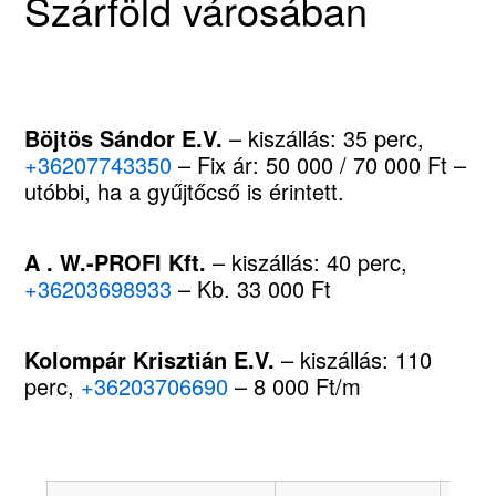
Szárföld városában
Böjtös Sándor E.V.
– kiszállás: 35 perc,
+36207743350
– Fix ár: 50 000 / 70 000 Ft –
utóbbi, ha a gyűjtőcső is érintett.
A . W.-PROFI Kft.
– kiszállás: 40 perc,
+36203698933
– Kb. 33 000 Ft
Kolompár Krisztián E.V.
– kiszállás: 110
perc,
+36203706690
– 8 000 Ft/m