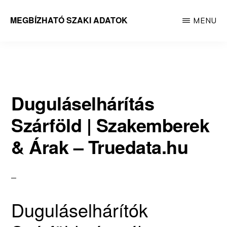
Skip
MEGBÍZHATÓ SZAKI ADATOK
MENU
to
Megbízható
main
adatok
content
Duguláselhárítás
Szárföld | Szakemberek
& Árak – Truedata.hu
Duguláselhárítók