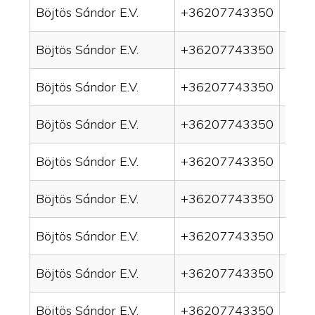
Böjtös Sándor E.V.
+36207743350
drain
Böjtös Sándor E.V.
+36207743350
drai
Böjtös Sándor E.V.
+36207743350
drai
Böjtös Sándor E.V.
+36207743350
drain
Böjtös Sándor E.V.
+36207743350
drai
Böjtös Sándor E.V.
+36207743350
drai
Böjtös Sándor E.V.
+36207743350
drain
Böjtös Sándor E.V.
+36207743350
drai
Böjtös Sándor E.V.
+36207743350
drai