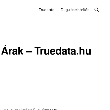
Show
Truedata
Duguláselhárítás
Search
 Árak – Truedata.hu