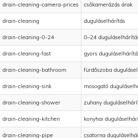
drain-cleaning-camera-prices
csőkamerázás árak
drain-cleaning
duguláselhárítás
drain-cleaning-0-24
0–24 duguláselhárítá
drain-cleaning-fast
gyors duguláselhárítá
drain-cleaning-bathroom
fürdőszoba dugulásel
drain-cleaning-sink
mosogató duguláselhá
drain-cleaning-shower
zuhany duguláselhárí
drain-cleaning-kitchen
konyhai duguláselhár
drain-cleaning-pipe
csatorna duguláselhár