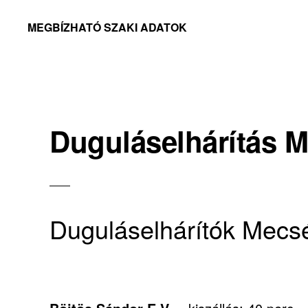
Skip
Skip
MEGBÍZHATÓ SZAKI ADATOK
to
to
Megbízható
primary
main
adatok
navigation
content
Duguláselhárítás M
Duguláselhárítók Mecs