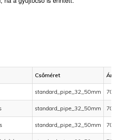
 ha a gyűjtőcső is érintett.
Csőméret
Ár (HUF)
standard_pipe_32_50mm
70000
s
standard_pipe_32_50mm
70000
s
standard_pipe_32_50mm
70000