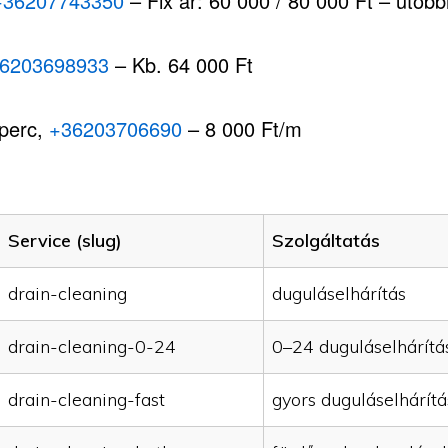
+36207743350
– Fix ár: 60 000 / 80 000 Ft – utóbbi,
6203698933
– Kb. 64 000 Ft
 perc,
+36203706690
– 8 000 Ft/m
Service (slug)
Szolgáltatás
drain-cleaning
duguláselhárítás
drain-cleaning-0-24
0–24 duguláselhárítá
drain-cleaning-fast
gyors duguláselhárítá