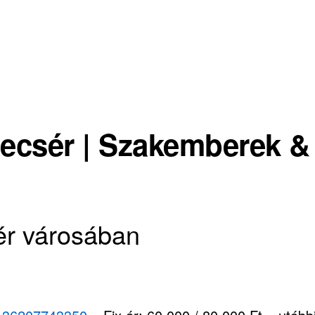
ecsér | Szakemberek &
ér városában