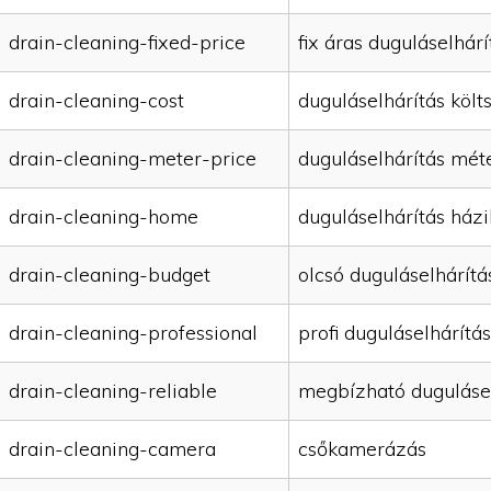
drain-cleaning-fixed-price
fix áras duguláselhárí
drain-cleaning-cost
duguláselhárítás költ
drain-cleaning-meter-price
duguláselhárítás mét
drain-cleaning-home
duguláselhárítás házi
drain-cleaning-budget
olcsó duguláselhárítá
drain-cleaning-professional
profi duguláselhárítás
drain-cleaning-reliable
megbízható duguláse
drain-cleaning-camera
csőkamerázás