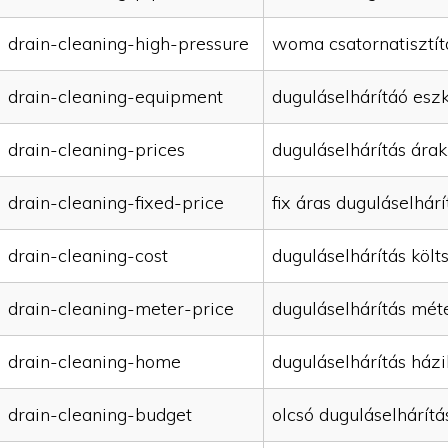
drain-cleaning-high-pressure
woma csatornatisztít
drain-cleaning-equipment
duguláselhárítáó esz
drain-cleaning-prices
duguláselhárítás árak
drain-cleaning-fixed-price
fix áras duguláselhárí
drain-cleaning-cost
duguláselhárítás költ
drain-cleaning-meter-price
duguláselhárítás mét
drain-cleaning-home
duguláselhárítás házi
drain-cleaning-budget
olcsó duguláselhárítá