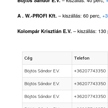
Böjtös Sándor E.V.
– kiszállás: 40 perc,
A . W.-PROFI Kft.
– kiszállás: 60 perc,
+3
Kolompár Krisztián E.V.
– kiszállás: 130
Cég
Telefon
Böjtös Sándor E.V.
+36207743350
Böjtös Sándor E.V.
+36207743350
Böjtös Sándor E.V.
+36207743350