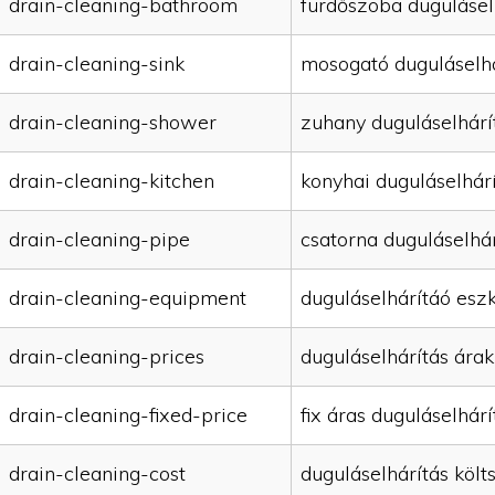
drain-cleaning-bathroom
fürdőszoba dugulásel
drain-cleaning-sink
mosogató duguláselhá
drain-cleaning-shower
zuhany duguláselhárí
drain-cleaning-kitchen
konyhai duguláselhár
drain-cleaning-pipe
csatorna duguláselhár
drain-cleaning-equipment
duguláselhárítáó esz
drain-cleaning-prices
duguláselhárítás árak
drain-cleaning-fixed-price
fix áras duguláselhárí
drain-cleaning-cost
duguláselhárítás költ