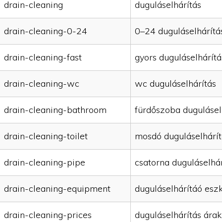
drain-cleaning
duguláselhárítás
drain-cleaning-0-24
0–24 duguláselhárítá
drain-cleaning-fast
gyors duguláselhárítá
drain-cleaning-wc
wc duguláselhárítás
drain-cleaning-bathroom
fürdőszoba dugulásel
drain-cleaning-toilet
mosdó duguláselhárít
drain-cleaning-pipe
csatorna duguláselhár
drain-cleaning-equipment
duguláselhárítáó esz
drain-cleaning-prices
duguláselhárítás árak