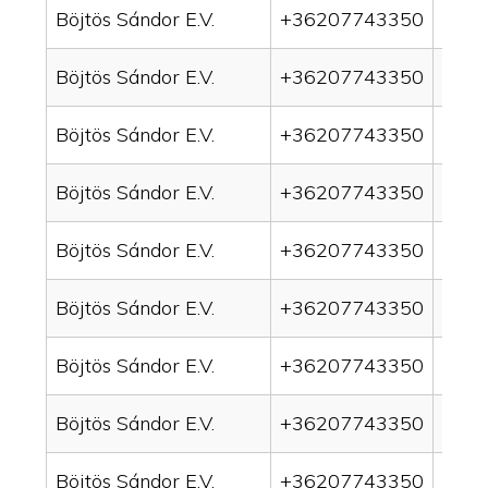
Böjtös Sándor E.V.
+36207743350
drain
Böjtös Sándor E.V.
+36207743350
drai
Böjtös Sándor E.V.
+36207743350
drai
Böjtös Sándor E.V.
+36207743350
drain
Böjtös Sándor E.V.
+36207743350
drai
Böjtös Sándor E.V.
+36207743350
drai
Böjtös Sándor E.V.
+36207743350
drain
Böjtös Sándor E.V.
+36207743350
drai
Böjtös Sándor E.V.
+36207743350
drai