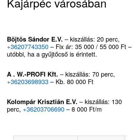
Kajárpéc városában
Böjtös Sándor E.V.
– kiszállás: 20 perc,
+36207743350
– Fix ár: 35 000 / 55 000 Ft –
utóbbi, ha a gyűjtőcső is érintett.
A . W.-PROFI Kft.
– kiszállás: 70 perc,
+36203698933
– Kb. 80 000 Ft
Kolompár Krisztián E.V.
– kiszállás: 130
perc,
+36203706690
– 8 000 Ft/m