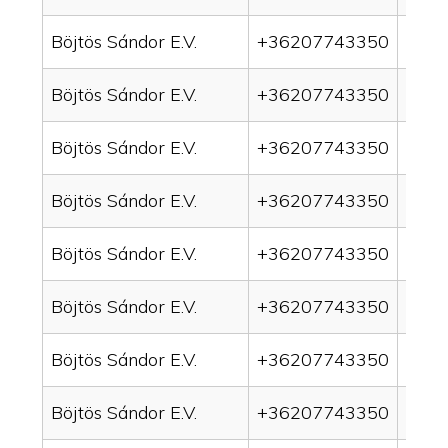
Böjtös Sándor E.V.
+36207743350
drai
Böjtös Sándor E.V.
+36207743350
drai
Böjtös Sándor E.V.
+36207743350
drain
Böjtös Sándor E.V.
+36207743350
drai
Böjtös Sándor E.V.
+36207743350
drai
Böjtös Sándor E.V.
+36207743350
drai
Böjtös Sándor E.V.
+36207743350
drai
Böjtös Sándor E.V.
+36207743350
drai