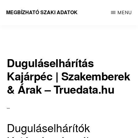
Skip
MEGBÍZHATÓ SZAKI ADATOK
MENU
to
Megbízható
main
adatok
content
Duguláselhárítás
Kajárpéc | Szakemberek
& Árak – Truedata.hu
Duguláselhárítók