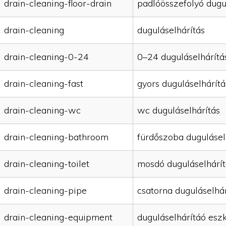
drain-cleaning-floor-drain
padlóösszefolyó dugu
drain-cleaning
duguláselhárítás
drain-cleaning-0-24
0–24 duguláselhárítá
drain-cleaning-fast
gyors duguláselhárítá
drain-cleaning-wc
wc duguláselhárítás
drain-cleaning-bathroom
fürdőszoba dugulásel
drain-cleaning-toilet
mosdó duguláselhárít
drain-cleaning-pipe
csatorna duguláselhár
drain-cleaning-equipment
duguláselhárítáó esz