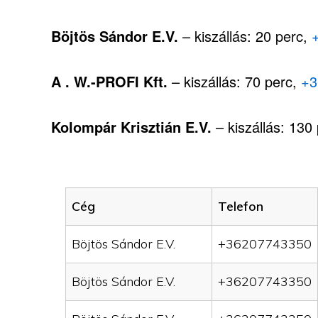
Böjtös Sándor E.V.
– kiszállás: 20 perc,
A . W.-PROFI Kft.
– kiszállás: 70 perc,
+3
Kolompár Krisztián E.V.
– kiszállás: 130
Cég
Telefon
Böjtös Sándor E.V.
+36207743350
Böjtös Sándor E.V.
+36207743350