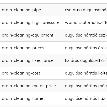
drain-cleaning-pipe
csatorna duguláselhár
drain-cleaning-high-pressure
woma csatornatisztít
drain-cleaning-equipment
duguláselhárítáó esz
drain-cleaning-prices
duguláselhárítás árak
drain-cleaning-fixed-price
fix áras duguláselhárí
drain-cleaning-cost
duguláselhárítás költ
drain-cleaning-meter-price
duguláselhárítás mét
drain-cleaning-home
duguláselhárítás házi