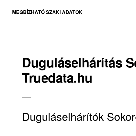
Skip
Skip
MEGBÍZHATÓ SZAKI ADATOK
to
to
Megbízható
primary
main
adatok
navigation
content
Duguláselhárítás S
Truedata.hu
Duguláselhárítók Soko