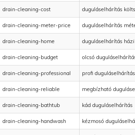
drain-cleaning-cost
duguláselhárítás költ
drain-cleaning-meter-price
duguláselhárítás mét
drain-cleaning-home
duguláselhárítás házi
drain-cleaning-budget
olcsó duguláselhárítá
drain-cleaning-professional
profi duguláselhárítás
drain-cleaning-reliable
megbízható duguláse
drain-cleaning-bathtub
kád duguláselhárítás
drain-cleaning-handwash
kézmosó duguláselhá