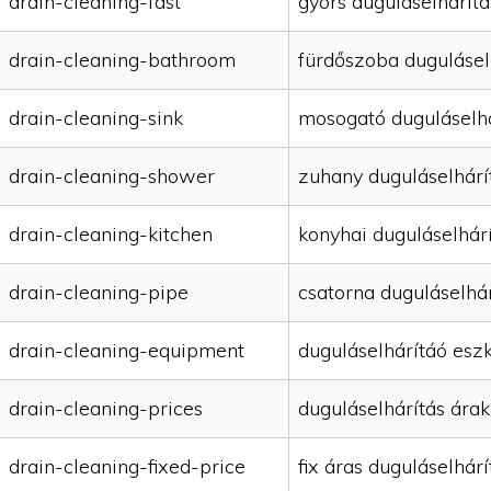
drain-cleaning-fast
gyors duguláselhárítá
drain-cleaning-bathroom
fürdőszoba dugulásel
drain-cleaning-sink
mosogató duguláselhá
drain-cleaning-shower
zuhany duguláselhárí
drain-cleaning-kitchen
konyhai duguláselhár
drain-cleaning-pipe
csatorna duguláselhár
drain-cleaning-equipment
duguláselhárítáó esz
drain-cleaning-prices
duguláselhárítás árak
drain-cleaning-fixed-price
fix áras duguláselhárí