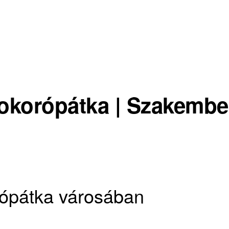
okorópátka | Szakembe
rópátka városában