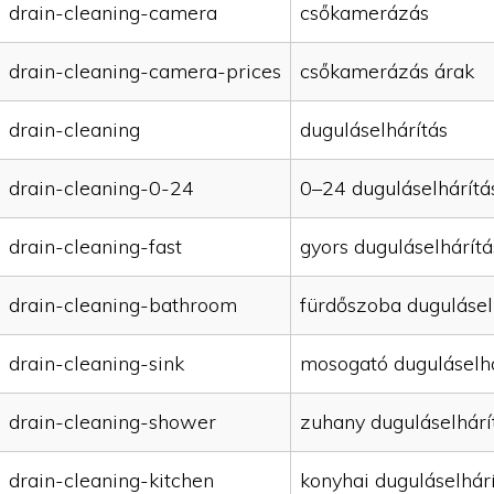
drain-cleaning-camera
csőkamerázás
drain-cleaning-camera-prices
csőkamerázás árak
drain-cleaning
duguláselhárítás
drain-cleaning-0-24
0–24 duguláselhárítá
drain-cleaning-fast
gyors duguláselhárítá
drain-cleaning-bathroom
fürdőszoba dugulásel
drain-cleaning-sink
mosogató duguláselhá
drain-cleaning-shower
zuhany duguláselhárí
drain-cleaning-kitchen
konyhai duguláselhár