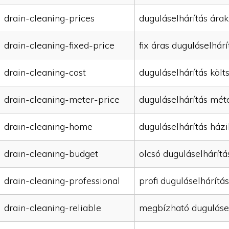
drain-cleaning-prices
duguláselhárítás árak
drain-cleaning-fixed-price
fix áras duguláselhárí
drain-cleaning-cost
duguláselhárítás költ
drain-cleaning-meter-price
duguláselhárítás mét
drain-cleaning-home
duguláselhárítás házi
drain-cleaning-budget
olcsó duguláselhárítá
drain-cleaning-professional
profi duguláselhárítás
drain-cleaning-reliable
megbízható duguláse