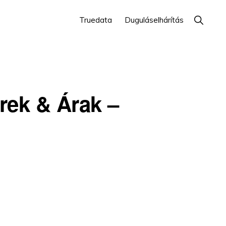
Show
Truedata
Duguláselhárítás
Search
rek & Árak –