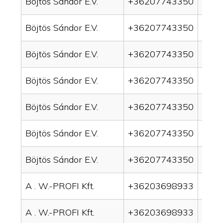
Böjtös Sándor E.V.
+36207743350
drai
Böjtös Sándor E.V.
+36207743350
drai
Böjtös Sándor E.V.
+36207743350
drai
Böjtös Sándor E.V.
+36207743350
drai
Böjtös Sándor E.V.
+36207743350
drain
Böjtös Sándor E.V.
+36207743350
drai
Böjtös Sándor E.V.
+36207743350
drai
A . W.-PROFI Kft.
+36203698933
drai
A . W.-PROFI Kft.
+36203698933
drai