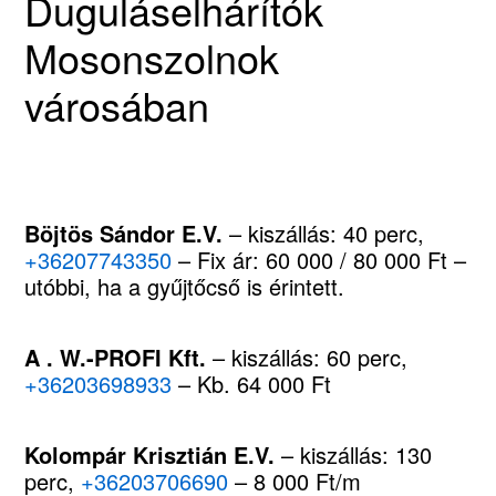
Duguláselhárítók
Mosonszolnok
városában
Böjtös Sándor E.V.
– kiszállás: 40 perc,
+36207743350
– Fix ár: 60 000 / 80 000 Ft –
utóbbi, ha a gyűjtőcső is érintett.
A . W.-PROFI Kft.
– kiszállás: 60 perc,
+36203698933
– Kb. 64 000 Ft
Kolompár Krisztián E.V.
– kiszállás: 130
perc,
+36203706690
– 8 000 Ft/m