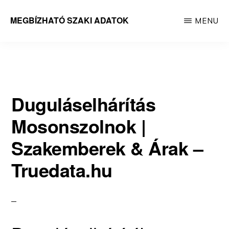
Skip
MEGBÍZHATÓ SZAKI ADATOK
MENU
to
Megbízható
main
adatok
content
Duguláselhárítás
Mosonszolnok |
Szakemberek & Árak –
Truedata.hu