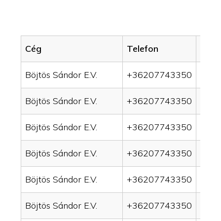
Cég
Telefon
Servi
Böjtös Sándor E.V.
+36207743350
drai
Böjtös Sándor E.V.
+36207743350
drai
Böjtös Sándor E.V.
+36207743350
drain
Böjtös Sándor E.V.
+36207743350
drai
Böjtös Sándor E.V.
+36207743350
drai
Böjtös Sándor E.V.
+36207743350
drai