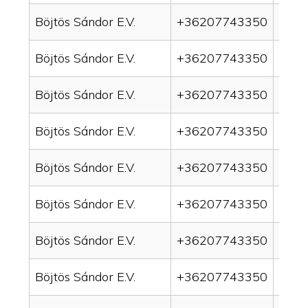
Böjtös Sándor E.V.
+36207743350
drai
Böjtös Sándor E.V.
+36207743350
drai
Böjtös Sándor E.V.
+36207743350
drai
Böjtös Sándor E.V.
+36207743350
drain
Böjtös Sándor E.V.
+36207743350
drai
Böjtös Sándor E.V.
+36207743350
drai
Böjtös Sándor E.V.
+36207743350
drai
Böjtös Sándor E.V.
+36207743350
drai