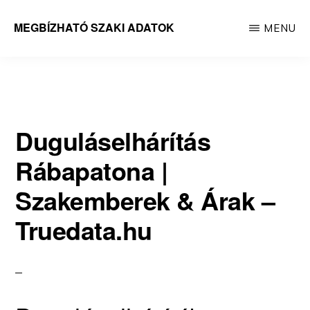
Skip
MEGBÍZHATÓ SZAKI ADATOK
MENU
to
Megbízható
main
adatok
content
Duguláselhárítás
Rábapatona |
Szakemberek & Árak –
Truedata.hu