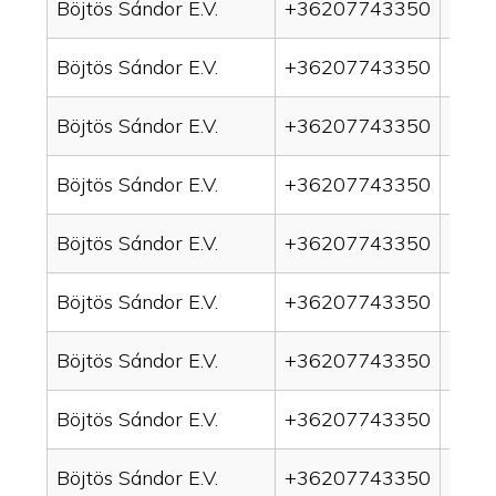
Böjtös Sándor E.V.
+36207743350
drai
Böjtös Sándor E.V.
+36207743350
drain
Böjtös Sándor E.V.
+36207743350
drai
Böjtös Sándor E.V.
+36207743350
drai
Böjtös Sándor E.V.
+36207743350
drain
Böjtös Sándor E.V.
+36207743350
drai
Böjtös Sándor E.V.
+36207743350
drai
Böjtös Sándor E.V.
+36207743350
drain
Böjtös Sándor E.V.
+36207743350
drai