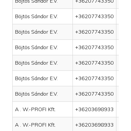
Böjtös Sándor E.V.
+36207743350
drai
Böjtös Sándor E.V.
+36207743350
drai
Böjtös Sándor E.V.
+36207743350
drai
Böjtös Sándor E.V.
+36207743350
drai
Böjtös Sándor E.V.
+36207743350
drain
Böjtös Sándor E.V.
+36207743350
drai
Böjtös Sándor E.V.
+36207743350
drai
A . W.-PROFI Kft.
+36203698933
drai
A . W.-PROFI Kft.
+36203698933
drai