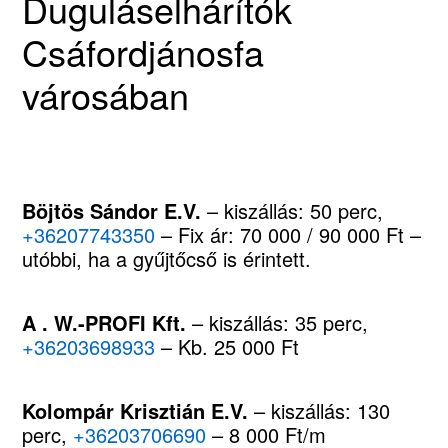
Duguláselhárítók
Csáfordjánosfa
városában
Böjtös Sándor E.V.
– kiszállás: 50 perc,
+36207743350
– Fix ár: 70 000 / 90 000 Ft –
utóbbi, ha a gyűjtőcső is érintett.
A . W.-PROFI Kft.
– kiszállás: 35 perc,
+36203698933
– Kb. 25 000 Ft
Kolompár Krisztián E.V.
– kiszállás: 130
perc,
+36203706690
– 8 000 Ft/m