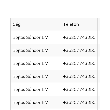
Cég
Telefon
Servi
Böjtös Sándor E.V.
+36207743350
drai
Böjtös Sándor E.V.
+36207743350
drai
Böjtös Sándor E.V.
+36207743350
drain
Böjtös Sándor E.V.
+36207743350
drai
Böjtös Sándor E.V.
+36207743350
drai
Böjtös Sándor E.V.
+36207743350
drai