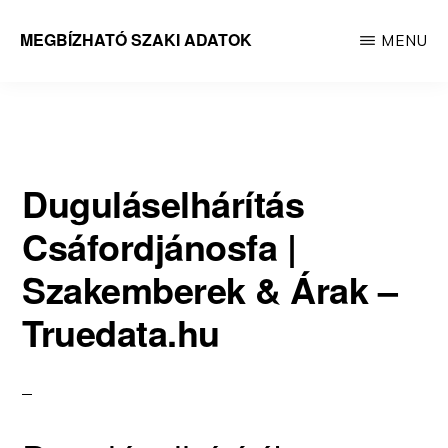
Skip
MEGBÍZHATÓ SZAKI ADATOK
MENU
to
Megbízható
main
adatok
content
Duguláselhárítás
Csáfordjánosfa |
Szakemberek & Árak –
Truedata.hu