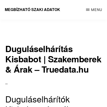
Skip
MEGBÍZHATÓ SZAKI ADATOK
MENU
to
Megbízható
main
adatok
content
Duguláselhárítás
Kisbabot | Szakemberek
& Árak – Truedata.hu
Duguláselhárítók