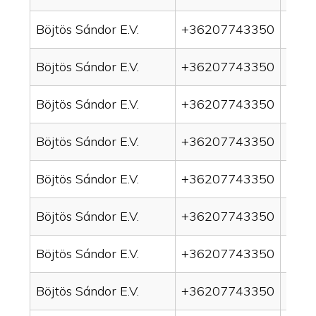
Böjtös Sándor E.V.
+36207743350
drai
Böjtös Sándor E.V.
+36207743350
drai
Böjtös Sándor E.V.
+36207743350
drain
Böjtös Sándor E.V.
+36207743350
drai
Böjtös Sándor E.V.
+36207743350
drai
Böjtös Sándor E.V.
+36207743350
drai
Böjtös Sándor E.V.
+36207743350
drai
Böjtös Sándor E.V.
+36207743350
drai