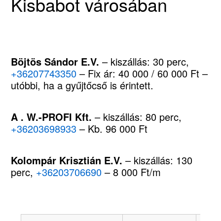
Kisbabot városában
Böjtös Sándor E.V.
– kiszállás: 30 perc,
+36207743350
– Fix ár: 40 000 / 60 000 Ft –
utóbbi, ha a gyűjtőcső is érintett.
A . W.-PROFI Kft.
– kiszállás: 80 perc,
+36203698933
– Kb. 96 000 Ft
Kolompár Krisztián E.V.
– kiszállás: 130
perc,
+36203706690
– 8 000 Ft/m