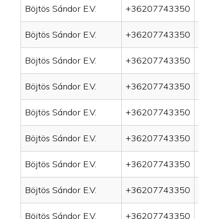
Böjtös Sándor E.V.
+36207743350
drain
Böjtös Sándor E.V.
+36207743350
drai
Böjtös Sándor E.V.
+36207743350
drai
Böjtös Sándor E.V.
+36207743350
drain
Böjtös Sándor E.V.
+36207743350
drai
Böjtös Sándor E.V.
+36207743350
drai
Böjtös Sándor E.V.
+36207743350
drain
Böjtös Sándor E.V.
+36207743350
drai
Böjtös Sándor E.V.
+36207743350
drai