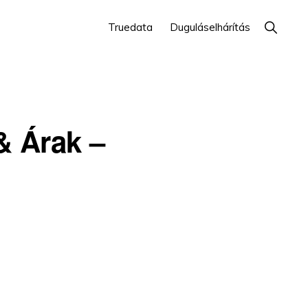
Show
Truedata
Duguláselhárítás
Search
& Árak –