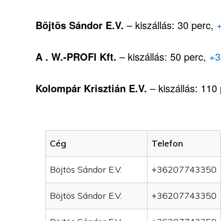
Böjtös Sándor E.V.
– kiszállás: 30 perc,
A . W.-PROFI Kft.
– kiszállás: 50 perc,
+3
Kolompár Krisztián E.V.
– kiszállás: 110
Cég
Telefon
Böjtös Sándor E.V.
+36207743350
Böjtös Sándor E.V.
+36207743350