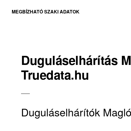
Skip
Skip
MEGBÍZHATÓ SZAKI ADATOK
to
to
Megbízható
primary
main
adatok
navigation
content
Duguláselhárítás M
Truedata.hu
Duguláselhárítók Magl