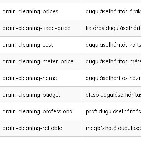
drain-cleaning-prices
duguláselhárítás árak
drain-cleaning-fixed-price
fix áras duguláselhárí
drain-cleaning-cost
duguláselhárítás költ
drain-cleaning-meter-price
duguláselhárítás mét
drain-cleaning-home
duguláselhárítás házi
drain-cleaning-budget
olcsó duguláselhárítá
drain-cleaning-professional
profi duguláselhárítás
drain-cleaning-reliable
megbízható duguláse