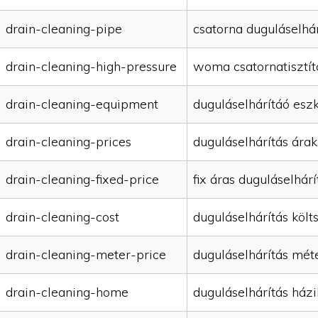
drain-cleaning-pipe
csatorna duguláselhár
drain-cleaning-high-pressure
woma csatornatisztít
drain-cleaning-equipment
duguláselhárítáó esz
drain-cleaning-prices
duguláselhárítás árak
drain-cleaning-fixed-price
fix áras duguláselhárí
drain-cleaning-cost
duguláselhárítás költ
drain-cleaning-meter-price
duguláselhárítás mét
drain-cleaning-home
duguláselhárítás házi