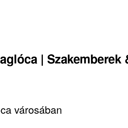
aglóca | Szakemberek 
óca városában