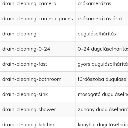
drain-cleaning-camera
csőkamerázás
drain-cleaning-camera-prices
csőkamerázás árak
drain-cleaning
duguláselhárítás
drain-cleaning-0-24
0–24 duguláselhárítá
drain-cleaning-fast
gyors duguláselhárítá
drain-cleaning-bathroom
fürdőszoba dugulásel
drain-cleaning-sink
mosogató duguláselhá
drain-cleaning-shower
zuhany duguláselhárí
drain-cleaning-kitchen
konyhai duguláselhár