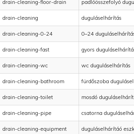
drain-cleaning-floor-drain
padlóösszefolyó dugu
drain-cleaning
duguláselhárítás
drain-cleaning-0-24
0–24 duguláselhárítá
drain-cleaning-fast
gyors duguláselhárítá
drain-cleaning-wc
wc duguláselhárítás
drain-cleaning-bathroom
fürdőszoba dugulásel
drain-cleaning-toilet
mosdó duguláselhárít
drain-cleaning-pipe
csatorna duguláselhár
drain-cleaning-equipment
duguláselhárítáó esz