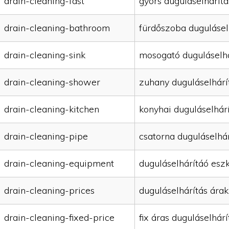
drain-cleaning-fast
gyors duguláselhárítá
drain-cleaning-bathroom
fürdőszoba dugulásel
drain-cleaning-sink
mosogató duguláselhá
drain-cleaning-shower
zuhany duguláselhárí
drain-cleaning-kitchen
konyhai duguláselhár
drain-cleaning-pipe
csatorna duguláselhár
drain-cleaning-equipment
duguláselhárítáó esz
drain-cleaning-prices
duguláselhárítás árak
drain-cleaning-fixed-price
fix áras duguláselhárí