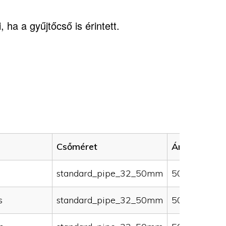
 ha a gyűjtőcső is érintett.
Csőméret
Ár (HUF)
standard_pipe_32_50mm
50000
s
standard_pipe_32_50mm
50000