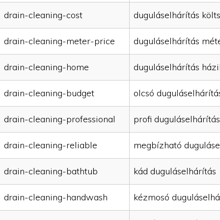
drain-cleaning-cost
duguláselhárítás költ
drain-cleaning-meter-price
duguláselhárítás mét
drain-cleaning-home
duguláselhárítás házi
drain-cleaning-budget
olcsó duguláselhárítá
drain-cleaning-professional
profi duguláselhárítás
drain-cleaning-reliable
megbízható duguláse
drain-cleaning-bathtub
kád duguláselhárítás
drain-cleaning-handwash
kézmosó duguláselhá