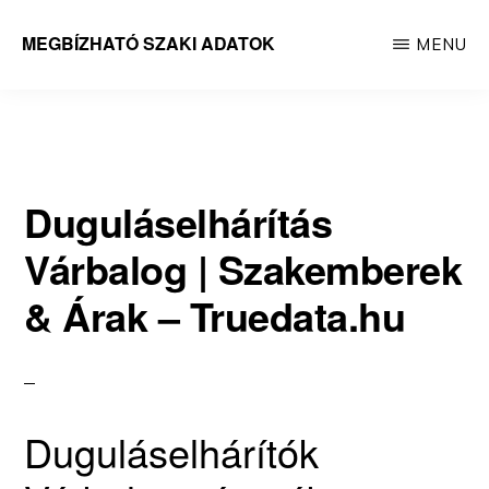
Skip
MEGBÍZHATÓ SZAKI ADATOK
MENU
to
Megbízható
main
adatok
content
Duguláselhárítás
Várbalog | Szakemberek
& Árak – Truedata.hu
Duguláselhárítók