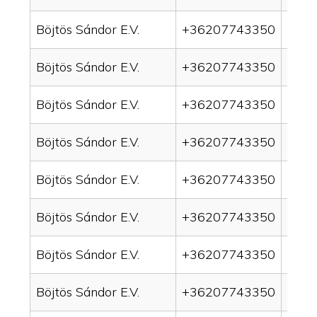
Böjtös Sándor E.V.
+36207743350
drai
Böjtös Sándor E.V.
+36207743350
drai
Böjtös Sándor E.V.
+36207743350
drain
Böjtös Sándor E.V.
+36207743350
drai
Böjtös Sándor E.V.
+36207743350
drai
Böjtös Sándor E.V.
+36207743350
drai
Böjtös Sándor E.V.
+36207743350
drai
Böjtös Sándor E.V.
+36207743350
drai