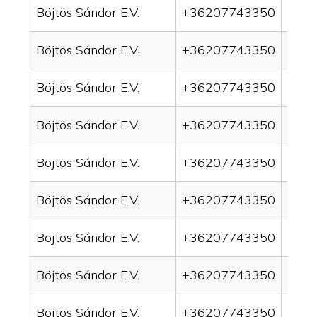
Böjtös Sándor E.V.
+36207743350
drain
Böjtös Sándor E.V.
+36207743350
drai
Böjtös Sándor E.V.
+36207743350
drai
Böjtös Sándor E.V.
+36207743350
drain
Böjtös Sándor E.V.
+36207743350
drai
Böjtös Sándor E.V.
+36207743350
drai
Böjtös Sándor E.V.
+36207743350
drain
Böjtös Sándor E.V.
+36207743350
drai
Böjtös Sándor E.V.
+36207743350
drai