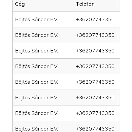
Cég
Telefon
Servi
Böjtös Sándor E.V.
+36207743350
drai
Böjtös Sándor E.V.
+36207743350
drai
Böjtös Sándor E.V.
+36207743350
drain
Böjtös Sándor E.V.
+36207743350
drai
Böjtös Sándor E.V.
+36207743350
drai
Böjtös Sándor E.V.
+36207743350
drai
Böjtös Sándor E.V.
+36207743350
drai
Böjtös Sándor E.V.
+36207743350
drai