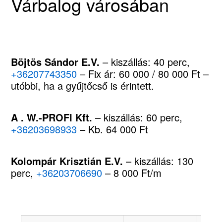
Várbalog városában
Böjtös Sándor E.V.
– kiszállás: 40 perc,
+36207743350
– Fix ár: 60 000 / 80 000 Ft –
utóbbi, ha a gyűjtőcső is érintett.
A . W.-PROFI Kft.
– kiszállás: 60 perc,
+36203698933
– Kb. 64 000 Ft
Kolompár Krisztián E.V.
– kiszállás: 130
perc,
+36203706690
– 8 000 Ft/m