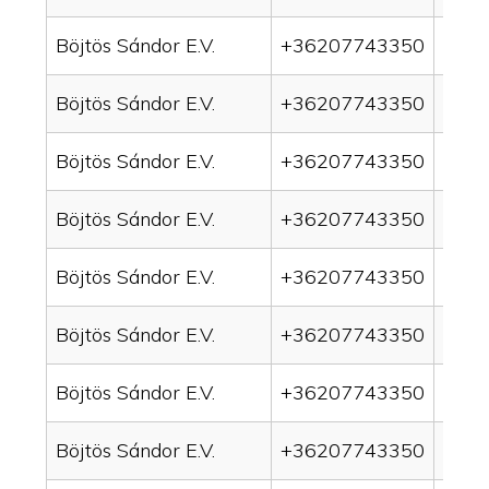
Böjtös Sándor E.V.
+36207743350
drai
Böjtös Sándor E.V.
+36207743350
drai
Böjtös Sándor E.V.
+36207743350
drain
Böjtös Sándor E.V.
+36207743350
drai
Böjtös Sándor E.V.
+36207743350
drai
Böjtös Sándor E.V.
+36207743350
drai
Böjtös Sándor E.V.
+36207743350
drai
Böjtös Sándor E.V.
+36207743350
drai