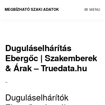
Skip
MEGBÍZHATÓ SZAKI ADATOK
MENU
to
Megbízható
main
adatok
content
Duguláselhárítás
Ebergőc | Szakemberek
& Árak – Truedata.hu
Duguláselhárítók