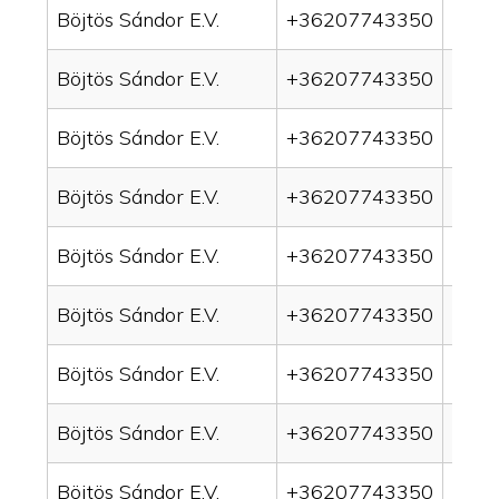
Böjtös Sándor E.V.
+36207743350
drain
Böjtös Sándor E.V.
+36207743350
drai
Böjtös Sándor E.V.
+36207743350
drai
Böjtös Sándor E.V.
+36207743350
drain
Böjtös Sándor E.V.
+36207743350
drai
Böjtös Sándor E.V.
+36207743350
drai
Böjtös Sándor E.V.
+36207743350
drain
Böjtös Sándor E.V.
+36207743350
drai
Böjtös Sándor E.V.
+36207743350
drai