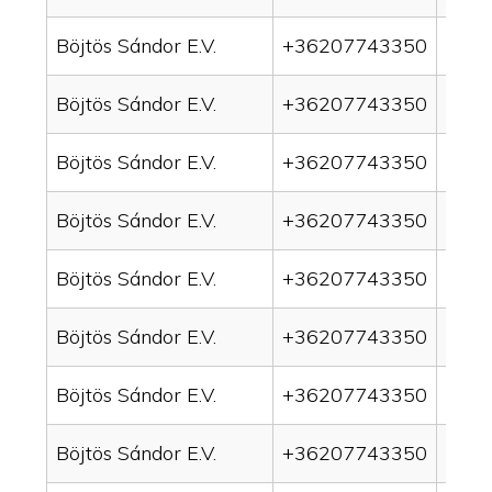
Böjtös Sándor E.V.
+36207743350
drai
Böjtös Sándor E.V.
+36207743350
drai
Böjtös Sándor E.V.
+36207743350
drain
Böjtös Sándor E.V.
+36207743350
drai
Böjtös Sándor E.V.
+36207743350
drai
Böjtös Sándor E.V.
+36207743350
drai
Böjtös Sándor E.V.
+36207743350
drai
Böjtös Sándor E.V.
+36207743350
drai