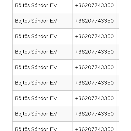
Böjtös Sándor E.V.
+36207743350
drain
Böjtös Sándor E.V.
+36207743350
drai
Böjtös Sándor E.V.
+36207743350
drai
Böjtös Sándor E.V.
+36207743350
drain
Böjtös Sándor E.V.
+36207743350
drai
Böjtös Sándor E.V.
+36207743350
drai
Böjtös Sándor E.V.
+36207743350
drain
Böjtös Sándor E.V.
+36207743350
drai
Böjtös Sándor E.V.
+36207743350
drai