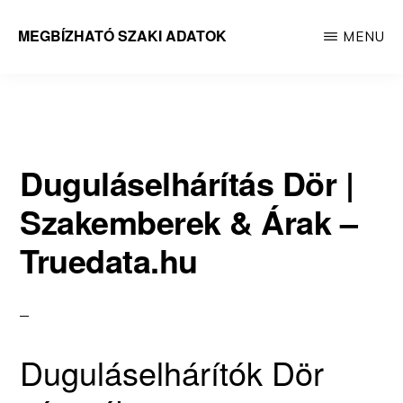
Skip
MEGBÍZHATÓ SZAKI ADATOK
MENU
to
Megbízható
main
adatok
content
Duguláselhárítás Dör |
Szakemberek & Árak –
Truedata.hu
Duguláselhárítók Dör