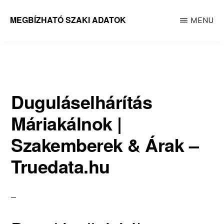
Skip
MEGBÍZHATÓ SZAKI ADATOK
MENU
to
Megbízható
main
adatok
content
Duguláselhárítás
Máriakálnok |
Szakemberek & Árak –
Truedata.hu