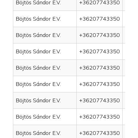
Böjtös Sándor E.V.
+36207743350
drai
Böjtös Sándor E.V.
+36207743350
drain
Böjtös Sándor E.V.
+36207743350
drai
Böjtös Sándor E.V.
+36207743350
drai
Böjtös Sándor E.V.
+36207743350
drain
Böjtös Sándor E.V.
+36207743350
drai
Böjtös Sándor E.V.
+36207743350
drai
Böjtös Sándor E.V.
+36207743350
drain
Böjtös Sándor E.V.
+36207743350
drai