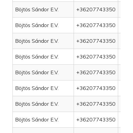
Böjtös Sándor E.V.
+36207743350
drai
Böjtös Sándor E.V.
+36207743350
drai
Böjtös Sándor E.V.
+36207743350
drai
Böjtös Sándor E.V.
+36207743350
drain
Böjtös Sándor E.V.
+36207743350
drai
Böjtös Sándor E.V.
+36207743350
drai
Böjtös Sándor E.V.
+36207743350
drai
Böjtös Sándor E.V.
+36207743350
drai