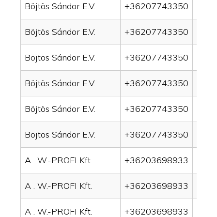
Böjtös Sándor E.V.
+36207743350
drai
Böjtös Sándor E.V.
+36207743350
drai
Böjtös Sándor E.V.
+36207743350
drai
Böjtös Sándor E.V.
+36207743350
drain
Böjtös Sándor E.V.
+36207743350
drai
Böjtös Sándor E.V.
+36207743350
drai
A . W.-PROFI Kft.
+36203698933
drai
A . W.-PROFI Kft.
+36203698933
drai
A . W.-PROFI Kft.
+36203698933
drain